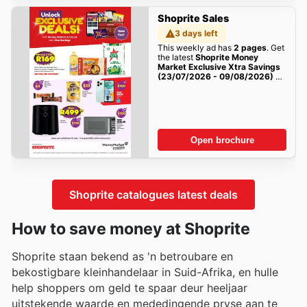
Shoprite Sales
3 days left
This weekly ad has
2 pages
. Get
the latest
Shoprite Money
Market Exclusive Xtra Savings
(23/07/2026 - 09/08/2026) →
Online Catalogue
sales here!
Open brochure
Shoprite catalogues latest deals
How to save money at Shoprite
Shoprite staan ​​bekend as 'n betroubare en
bekostigbare kleinhandelaar in Suid-Afrika, en hulle
help shoppers om geld te spaar deur heeljaar
uitstekende waarde en mededingende pryse aan te