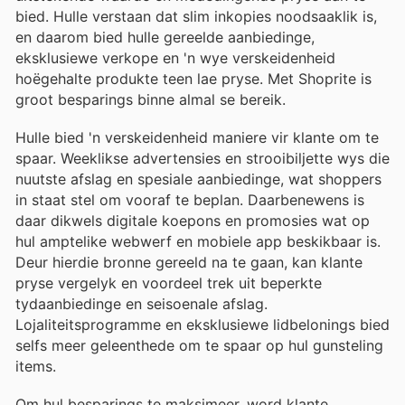
bied. Hulle verstaan ​​dat slim inkopies noodsaaklik is,
en daarom bied hulle gereelde aanbiedinge,
eksklusiewe verkope en 'n wye verskeidenheid
hoëgehalte produkte teen lae pryse. Met Shoprite is
groot besparings binne almal se bereik.
Hulle bied 'n verskeidenheid maniere vir klante om te
spaar. Weeklikse advertensies en strooibiljette wys die
nuutste afslag en spesiale aanbiedinge, wat shoppers
in staat stel om vooraf te beplan. Daarbenewens is
daar dikwels digitale koepons en promosies wat op
hul amptelike webwerf en mobiele app beskikbaar is.
Deur hierdie bronne gereeld na te gaan, kan klante
pryse vergelyk en voordeel trek uit beperkte
tydaanbiedinge en seisoenale afslag.
Lojaliteitsprogramme en eksklusiewe lidbelonings bied
selfs meer geleenthede om te spaar op hul gunsteling
items.
Om hul besparings te maksimeer, word klante