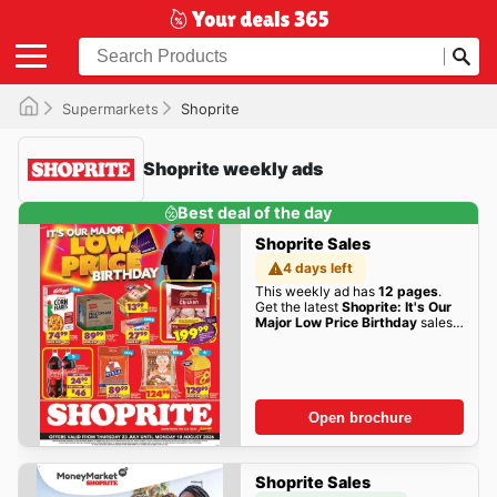
Supermarkets
Shoprite
Shoprite weekly ads
Best deal of the day
Shoprite Sales
4 days left
This weekly ad has
12 pages
.
Get the latest
Shoprite: It's Our
Major Low Price Birthday
sales
here!
Open brochure
Shoprite Sales