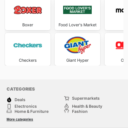
Boxer
Food Lover's Market
M
Checkers
Giant Hyper
OK 
CATEGORIES
Supermarkets
Deals
Electronics
Health & Beauty
Home & Furniture
Fashion
DIY & Hardware
Sports
More categories
Kids
Automotive
Others