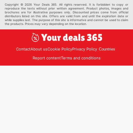
Copyright © 2026 Your Deals 365. All rights reserved. It is forbidden to copy or
reproduce the texts without prior written agreement. Product photos, images and
brochures are for illustrative purposes only. Discounted prices come from official
distributors listed on this site. Offers are valid from and until the expiration date or
while supplies last. The purpose of this site is informative and cannot be used to claim
the products. Prices may vary depending on the location.
Contact
About us
Cookie Policy
Privacy Policy
Countries
Report content
Terms and conditions