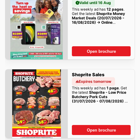
Valid until 16 Aug
This weekly ad has
12 pages
.
Get the latest
Shoprite Money
Market Deals (20/07/2026 -
16/08/2026) → Online
Catalogue
sales here!
Open brochure
Shoprite Sales
Expires tomorrow
This weekly ad has
1 page
. Get
the latest
Shoprite - Low Price
Butchery Pork Cuts
(31/07/2026 - 07/08/2026) →
Online Catalogue
sales here!
Open brochure