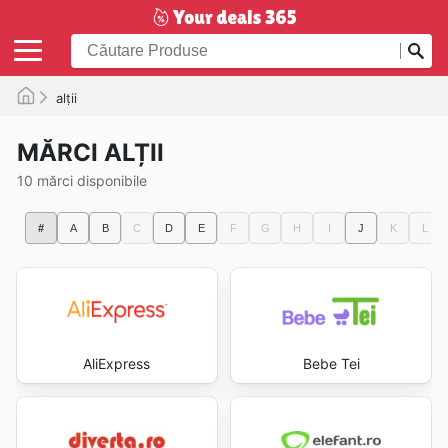
alții
MĂRCI ALȚII
10 mărci disponibile
#
A
B
C
D
E
F
G
H
I
J
K
L
AliExpress
Bebe Tei