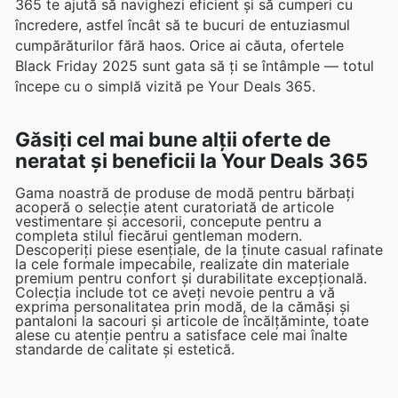
365 te ajută să navighezi eficient și să cumperi cu
încredere, astfel încât să te bucuri de entuziasmul
cumpărăturilor fără haos. Orice ai căuta, ofertele
Black Friday 2025 sunt gata să ți se întâmple — totul
începe cu o simplă vizită pe Your Deals 365.
Găsiți cel mai bune alții oferte de
neratat și beneficii la Your Deals 365
Gama noastră de produse de modă pentru bărbați
acoperă o selecție atent curatoriată de articole
vestimentare și accesorii, concepute pentru a
completa stilul fiecărui gentleman modern.
Descoperiți piese esențiale, de la ținute casual rafinate
la cele formale impecabile, realizate din materiale
premium pentru confort și durabilitate excepțională.
Colecția include tot ce aveți nevoie pentru a vă
exprima personalitatea prin modă, de la cămăși și
pantaloni la sacouri și articole de încălțăminte, toate
alese cu atenție pentru a satisface cele mai înalte
standarde de calitate și estetică.