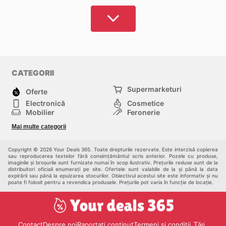
CATEGORII
Supermarketuri
Oferte
Electronică
Cosmetice
Mobilier
Feronerie
Sport
Modă
Mai multe categorii
Copii
Auto și Moto
Animale de casă
Alții
Copyright © 2026 Your Deals 365. Toate drepturile rezervate. Este interzisă copierea
sau reproducerea textelor fără consimțământul scris anterior. Pozele cu produse,
imaginile și broșurile sunt furnizate numai în scop ilustrativ. Prețurile reduse sunt de la
distribuitori oficiali enumerați pe site. Ofertele sunt valabile de la și până la data
expirării sau până la epuizarea stocurilor. Obiectivul acestui site este informativ și nu
poate fi folosit pentru a revendica produsele. Prețurile pot varia în funcție de locație.
Contact
Despre noi
Raportați conținut
Termeni și condiții
Țări