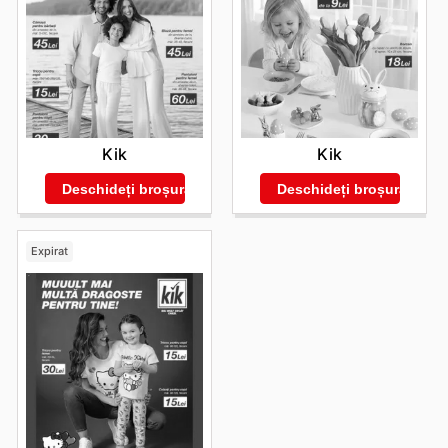
Kik
Kik
Deschideți broșura
Deschideți broșura
Expirat