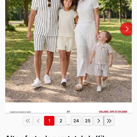
1
2
24
25
...