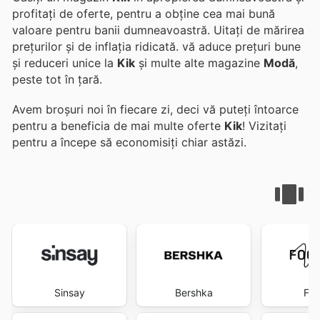
profitați de oferte, pentru a obține cea mai bună
valoare pentru banii dumneavoastră. Uitați de mărirea
prețurilor și de inflația ridicată.
vă aduce prețuri bune
și reduceri unice la
Kik
și multe alte magazine
Modă
,
peste tot în țară.
Avem broșuri noi în fiecare zi, deci vă puteți întoarce
pentru a beneficia de mai multe oferte
Kik
! Vizitați
pentru a începe să economisiți chiar astăzi.
Sinsay
Bershka
Foo