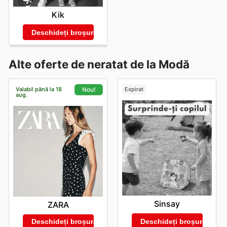
Kik
Deschideți broșura
Alte oferte de neratat de la Modă
Valabil până la 18
Expirat
Nou!
aug.
Sinsay
ZARA
Deschideți broșura
Deschideți broșura