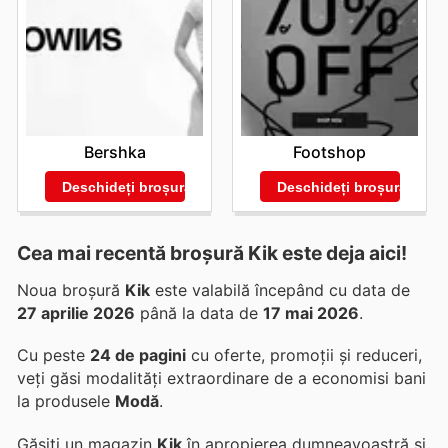
Bershka
Footshop
Deschideți broșura
Deschideți broșura
Cea mai recentă broșură Kik este deja aici!
Noua broșură
Kik
este valabilă începând cu data de
27 aprilie 2026
până la data de
17 mai 2026
.
Cu peste
24 de pagini
cu oferte, promoții și reduceri,
veți găsi modalități extraordinare de a economisi bani
la produsele
Modă
.
Găsiți un magazin
Kik
în apropierea dumneavoastră și