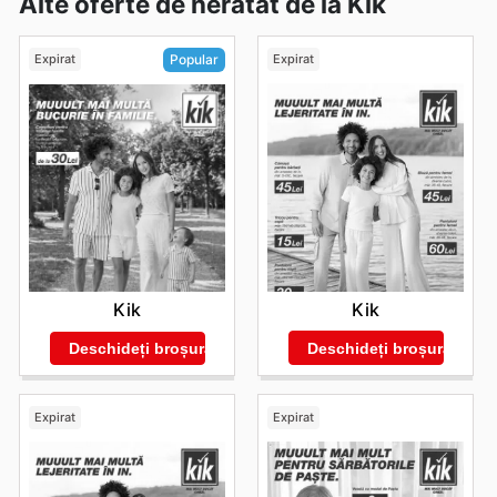
Alte oferte de neratat de la Kik
Expirat
Expirat
Popular
Kik
Kik
Deschideți broșura
Deschideți broșura
Expirat
Expirat