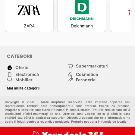
ZARA
Deichmann
CATEGORII
Supermarketuri
Oferte
Electronică
Cosmetice
Mobilier
Feronerie
Sport
Modă
Mai multe categorii
Copii
Auto și Moto
Animale de casă
Alții
Copyright © 2026 . Toate drepturile rezervate. Este interzisă copierea sau
reproducerea textelor fără consimțământul scris anterior. Pozele cu produse,
imaginile și broșurile sunt furnizate numai în scop ilustrativ. Prețurile reduse sunt de la
distribuitori oficiali enumerați pe site. Ofertele sunt valabile de la și până la data
expirării sau până la epuizarea stocurilor. Obiectivul acestui site este informativ și nu
poate fi folosit pentru a revendica produsele. Prețurile pot varia în funcție de locație.