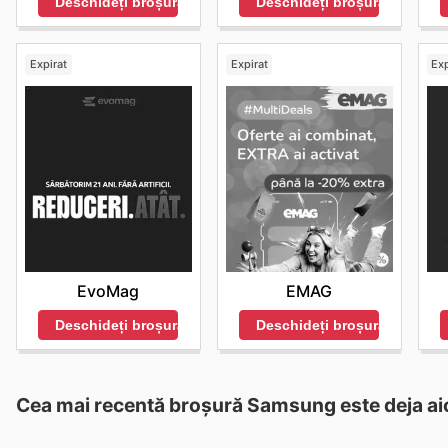
Deschideți broșura
Deschideți broșura
Expirat
Expirat
Exp
EvoMag
EMAG
Deschideți broșura
Deschideți broșura
Cea mai recentă broșură Samsung este deja aic