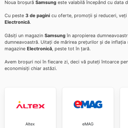
Noua broșură
Samsung
este valabilă începând cu data 
Cu peste
3 de pagini
cu oferte, promoții și reduceri, veț
Electronică
.
Găsiți un magazin
Samsung
în apropierea dumneavoastră 
dumneavoastră. Uitați de mărirea prețurilor și de inflația 
magazine
Electronică
, peste tot în țară.
Avem broșuri noi în fiecare zi, deci vă puteți întoarce p
economisiți chiar astăzi.
Altex
eMAG