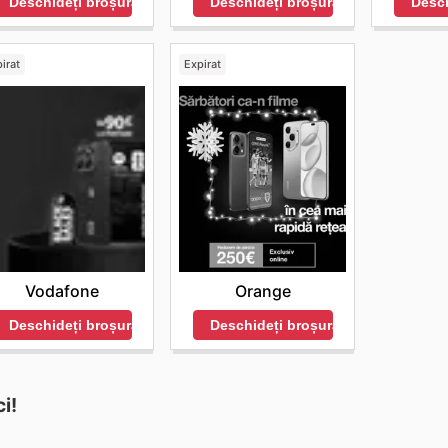
Deschideți broșura
Desch
Deschideți broșura
irat
Expirat
Vodafone
Orange
Deschideți broșura
Deschideți broșura
i!