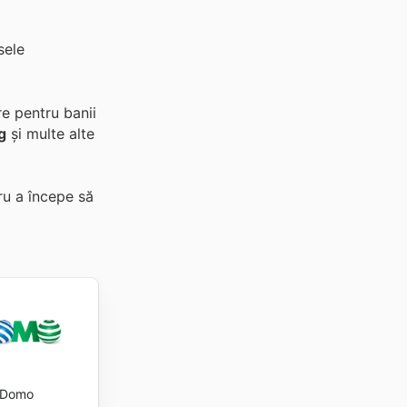
sele
e pentru banii
g
și multe alte
ru a începe să
Domo