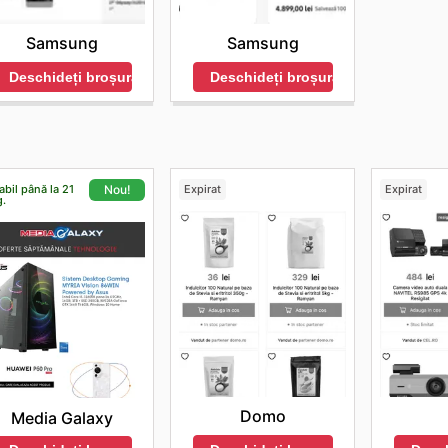
Samsung
Samsung
Deschideți broșura
Deschideți broșura
abil până la 21
Expirat
Expirat
Nou!
g.
Domo
Media Galaxy