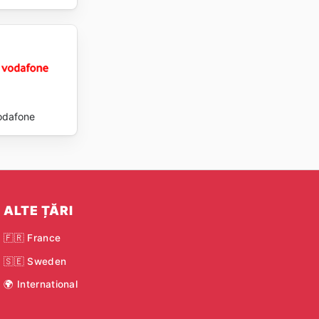
odafone
ALTE ȚĂRI
🇫🇷 France
🇸🇪 Sweden
🌍 International