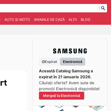
I
AUTO ȘI MOTO
ANIMALE DE CASĂ
ALȚII
BLOG
Expirat
Electronică
Această Catalog Samsung a
expirat în 21 ianuarie 2026.
Căutați oferte? Avem sute de
promoții Electronică disponibile!
Mergeți la Electronică