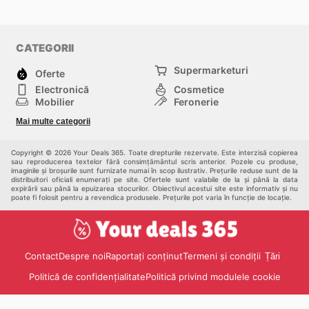
CATEGORII
Supermarketuri
Oferte
Electronică
Cosmetice
Mobilier
Feronerie
Sport
Modă
Mai multe categorii
Copii
Auto și Moto
Animale de casă
Alții
Copyright © 2026 Your Deals 365. Toate drepturile rezervate. Este interzisă copierea
sau reproducerea textelor fără consimțământul scris anterior. Pozele cu produse,
imaginile și broșurile sunt furnizate numai în scop ilustrativ. Prețurile reduse sunt de la
distribuitori oficiali enumerați pe site. Ofertele sunt valabile de la și până la data
expirării sau până la epuizarea stocurilor. Obiectivul acestui site este informativ și nu
poate fi folosit pentru a revendica produsele. Prețurile pot varia în funcție de locație.
Contact
Despre noi
Raportați conținut
Termeni și condiții
Țări
Politică de confidențialitate
Politică privind modulele cookie