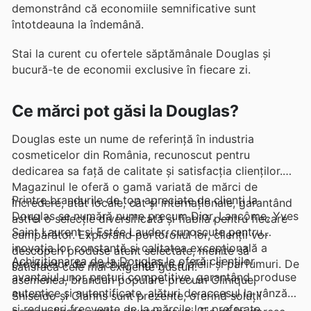
demonstrând că economiile semnificative sunt
întotdeauna la îndemână.
Stai la curent cu ofertele săptămânale Douglas și
bucură-te de economii exclusive în fiecare zi.
Ce mărci pot găsi la Douglas?
Douglas este un nume de referință în industria
cosmeticelor din România, recunoscut pentru
dedicarea sa față de calitate și satisfacția clienților.
Magazinul le oferă o gamă variată de mărci de
Printre brandurile de top apreciate de clienți la
încredere, atât locale, cât și internaționale, garantând
Douglas se numără nume precum Dior, Lancôme, Yves
astfel o selecție diversificată și fiabilă pentru fiecare
Saint Laurent și Estée Lauder, cunoscute pentru
cumpărător. Explorând portofoliul lor, clienții vor
inovația lor constantă și calitatea excepțională a
descoperi produse atent selectate, menite să
Achiziționarea de la Douglas le oferă clienților
produselor de machiaj, îngrijire a pielii și parfumuri. De
satisfacă cele mai exigente gusturi.
avantajul unor prețuri competitive, garantând produse
asemenea, branduri populare precum Clinique,
autentice și autentificate, alături de accesul la vânzări
Shiseido și Clarins sunt prezente, oferind soluții
și reduceri frecvente de la mărcile lor preferate.