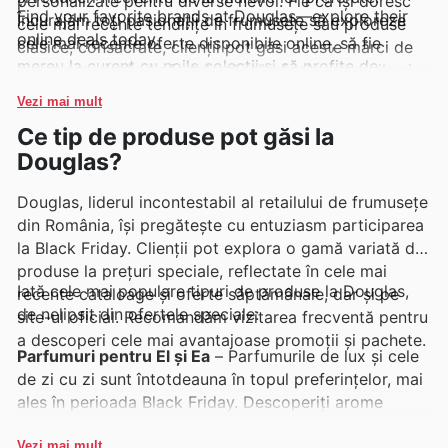
personalizate pentru diverse nevoi. Fie că își doresc
Find your favorite brands at Douglas—explore their
Încurajăm toți pasionații de frumusețe să exploreze
cele mai recente tendințe în frumusețe sau produse
online deals today.
cele mai recente oferte disponibile online, să fie
clasice, consacrate, clienții pot găsi aceste mărci de
mereu la curent cu noile colecții și să profite de
renume explorând ofertele săptămânale, broșurile și
ofertele limitate în timp.
cataloagele online, unde sunt prezentate frecvent
Vezi mai mult
promoții exclusive și pachete avantajoase.
Ce tip de produse pot găsi la
Douglas?
Douglas, liderul incontestabil al retailului de frumusețe
din România, își pregătește cu entuziasm participarea
la Black Friday. Clienții pot explora o gamă variată de
produse la prețuri speciale, reflectate în cele mai
Iată cele mai populare tipuri de produse la Douglas,
recente cataloage și oferte săptămânale, dar și pe
de nelipsit din ofertele speciale:
site-ul oficial. Recomandăm vizitarea frecventă pentru
a descoperi cele mai avantajoase promoții și pachete.
Parfumuri pentru El și Ea
– Parfumurile de lux și cele
de zi cu zi sunt întotdeauna în topul preferințelor, mai
ales în perioada Black Friday. Descoperiți arome
captivante la prețuri irezistibile în Douglas weekly ads,
unde selecția largă promite să satisfacă orice gust.
Vezi mai mult