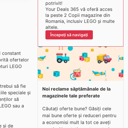
potrivit!
Your Deals 365 vă oferă acces
la peste 2 Copii magazine din
Romania, inclusiv LEGO și multe
altele.
Începeți să navigați
d constant
rită ofertelor
seturi LEGO
rebui să fie
Noi reclame săptămânale de la
ile speciale și
magazinele tale preferate
nților să
l LEGO sau a
Căutați oferte bune? Găsiți cele
mai bune oferte și reduceri pentru
a economisi mult la tot ce aveți
e și de