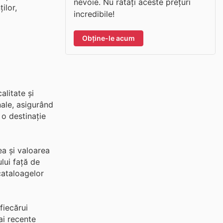
nevoie. Nu ratați aceste prețuri
ilor,
incredibile!
Obține-le acum
litate și
nale, asigurând
 o destinație
ea și valoarea
lui față de
cataloagelor
fiecărui
ai recente