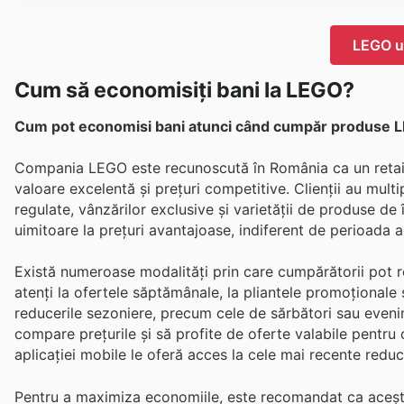
LEGO ul
Cum să economisiți bani la LEGO?
Cum pot economisi bani atunci când cumpăr produse 
Compania LEGO este recunoscută în România ca un retaile
valoare excelentă și prețuri competitive. Clienții au multi
regulate, vânzărilor exclusive și varietății de produse de î
uimitoare la prețuri avantajoase, indiferent de perioada ac
Există numeroase modalități prin care cumpărătorii pot r
atenți la ofertele săptămânale, la pliantele promoționale ș
reducerile sezoniere, precum cele de sărbători sau evenim
compare prețurile și să profite de oferte valabile pentru 
aplicației mobile le oferă acces la cele mai recente redu
Pentru a maximiza economiile, este recomandat ca aceștia s