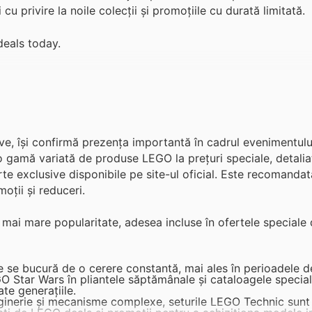
cu privire la noile colecții și promoțiile cu durată limitată.
deals today.
ive, își confirmă prezența importantă în cadrul evenimentulu
 o gamă variată de produse LEGO la prețuri speciale, detalia
te exclusive disponibile pe site-ul oficial. Este recomandat
oții și reduceri.
mai mare popularitate, adesea incluse în ofertele speciale
 se bucură de o cerere constantă, mai ales în perioadele d
O Star Wars în pliantele săptămânale și cataloagele special
ate generațiile.
inerie și mecanisme complexe, seturile LEGO Technic sunt