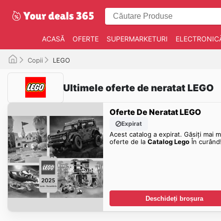
ACASĂ
OFERTE
SUPERMARKETURI
ELECTRONIC
Copii
LEGO
Ultimele oferte de neratat LEGO
Oferte De Neratat LEGO
Expirat
Acest catalog a expirat. Găsiți mai m
oferte de la
Сatalog Lego
În curând
Deschideți broșura