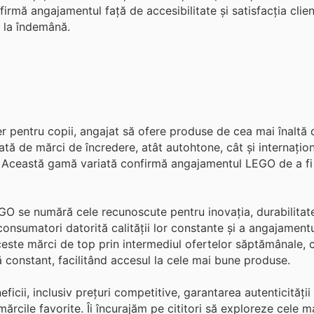
mă angajamentul față de accesibilitate și satisfacția clienț
 la îndemână.
 pentru copii, angajat să ofere produse de cea mai înaltă ca
gată de mărci de încredere, atât autohtone, cât și internațio
nță. Această gamă variată confirmă angajamentul LEGO de a fi
EGO se numără cele recunoscute pentru inovația, durabilitat
nsumatori datorită calității lor constante și a angajamentu
aceste mărci de top prin intermediul ofertelor săptămânale, 
ă constant, facilitând accesul la cele mai bune produse.
cii, inclusiv prețuri competitive, garantarea autenticității 
mărcile favorite. Îi încurajăm pe cititori să exploreze cele m