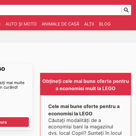
I
AUTO ȘI MOTO
ANIMALE DE CASĂ
ALȚII
BLOG
EGO
Obțineți cele mai bune oferte pentru
siți mai multe
n curând!
a economisi mult la LEGO
Cele mai bune oferte pentru a
economisi la LEGO
Căutați modalități de a
șura
economisi bani la magazinul
dvs. local Copii? Sunteți în locul