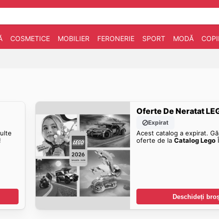
Ă
COSMETICE
MOBILIER
FERONERIE
SPORT
MODĂ
COPI
Oferte De Neratat L
Expirat
ulte
Acest catalog a expirat. Gă
!
oferte de la
Catalog Lego
Î
Deschideți bro