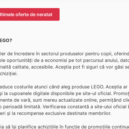
timele oferte de neratat
LEGO?
r de încredere în sectorul produselor pentru copii, oferin
ple oportunități de a economisi pe tot parcursul anului, dato
naltă calitate, accesibile. Aceștia pot fi siguri că vor găsi 
hiziției.
educe costurile atunci când aleg produse LEGO. Aceștia ar t
i la cupoanele digitale disponibile pe site-ul oficial. Promoți
ente de vară, sunt mereu actualizate online, permițând clie
o perioadă limitată. Verificarea constantă a site-ului oficia
ceri și la recompense exclusive destinate membrilor.
ă își planifice achizițiile în funcție de promoțiile continu