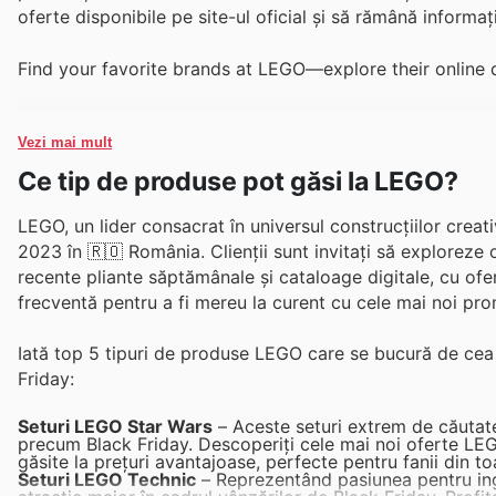
oferte disponibile pe site-ul oficial și să rămână informați 
Find your favorite brands at LEGO—explore their online 
Vezi mai mult
Ce tip de produse pot găsi la LEGO?
LEGO, un lider consacrat în universul construcțiilor creat
2023 în 🇷🇴 România. Clienții sunt invitați să exploreze
recente pliante săptămânale și cataloage digitale, cu ofer
frecventă pentru a fi mereu la curent cu cele mai noi prom
Iată top 5 tipuri de produse LEGO care se bucură de cea 
Friday:
Seturi LEGO Star Wars
– Aceste seturi extrem de căutate
precum Black Friday. Descoperiți cele mai noi oferte LEG
găsite la prețuri avantajoase, perfecte pentru fanii din to
Seturi LEGO Technic
– Reprezentând pasiunea pentru ing