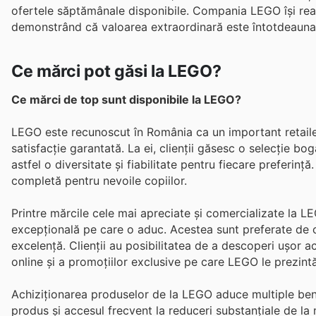
ofertele săptămânale disponibile. Compania LEGO își reafir
demonstrând că valoarea extraordinară este întotdeauna
Ce mărci pot găsi la LEGO?
Ce mărci de top sunt disponibile la LEGO?
LEGO este recunoscut în România ca un important retailer
satisfacție garantată. La ei, clienții găsesc o selecție bo
astfel o diversitate și fiabilitate pentru fiecare preferi
completă pentru nevoile copiilor.
Printre mărcile cele mai apreciate și comercializate la L
excepțională pe care o aduc. Acestea sunt preferate de co
excelență. Clienții au posibilitatea de a descoperi ușor 
online și a promoțiilor exclusive pe care LEGO le prezint
Achiziționarea produselor de la LEGO aduce multiple benefi
produs și accesul frecvent la reduceri substanțiale de la 