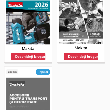
Makita
Makita
Deschideți broșura
Deschideți broșura
Expirat
Popular