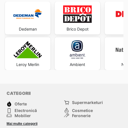
Dedeman
Brico Depot
D
Leroy Merlin
Ambient
Nat
CATEGORII
Supermarketuri
Oferte
Electronică
Cosmetice
Mobilier
Feronerie
Sport
Modă
Mai multe categorii
Copii
Auto și Moto