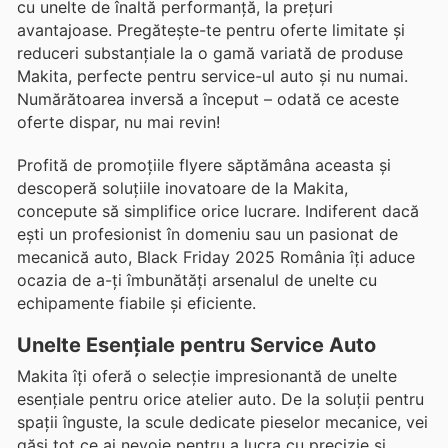
cu unelte de înaltă performanță, la prețuri
avantajoase. Pregătește-te pentru oferte limitate și
reduceri substanțiale la o gamă variată de produse
Makita, perfecte pentru service-ul auto și nu numai.
Numărătoarea inversă a început – odată ce aceste
oferte dispar, nu mai revin!
Profită de promoțiile flyere săptămâna aceasta și
descoperă soluțiile inovatoare de la Makita,
concepute să simplifice orice lucrare. Indiferent dacă
ești un profesionist în domeniu sau un pasionat de
mecanică auto, Black Friday 2025 România îți aduce
ocazia de a-ți îmbunătăți arsenalul de unelte cu
echipamente fiabile și eficiente.
Unelte Esențiale pentru Service Auto
Makita îți oferă o selecție impresionantă de unelte
esențiale pentru orice atelier auto. De la soluții pentru
spații înguste, la scule dedicate pieselor mecanice, vei
găsi tot ce ai nevoie pentru a lucra cu precizie și