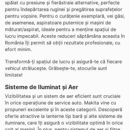
spălat cu presiune și fierăstraie alternative, perfecte
pentru îndepărtarea ruginei și pregătirea suprafețelor
pentru vopsire. Pentru o curățenie exemplară, vei găsi,
de asemenea, aspiratoare puternice și mașini de
măturat/aspirat, ideale pentru a menține spațiul de
lucru impecabil. Aceste reduceri săptămâna aceasta în
România îți permit să obții rezultate profesionale, cu
efort minim.
Transformă-ți spațiul de lucru și asigură-te că fiecare
vehicul strălucește. Grăbește-te, stocurile sunt
limitate!
Sisteme de Iluminat și Aer
Vizibilitatea și un sistem de aer eficient sunt cruciale
în orice operațiune de service auto. Makita vine cu
propuneri excelente și în aceste categorii. Descoperă
oferte atractive la lanterne tip bară și alte sisteme de
iluminare, care îți asigură o vizibilitate optimă în orice
colț al mașinii. În plus, pentru sistemul de aer și filtre,