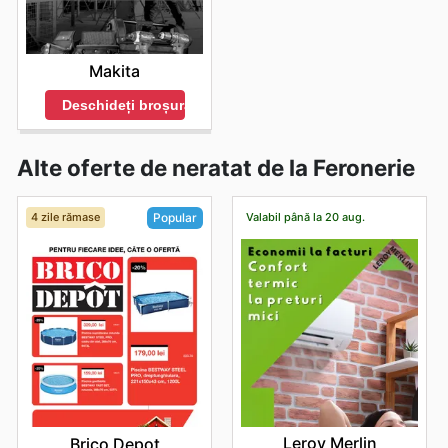
Makita
Deschideți broșura
Alte oferte de neratat de la Feronerie
4 zile rămase
Valabil până la 20 aug.
Popular
Leroy Merlin
Brico Depot