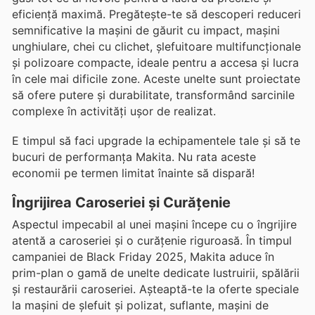
eficiență maximă. Pregătește-te să descoperi reduceri
semnificative la mașini de găurit cu impact, mașini
unghiulare, chei cu clichet, șlefuitoare multifuncționale
și polizoare compacte, ideale pentru a accesa și lucra
în cele mai dificile zone. Aceste unelte sunt proiectate
să ofere putere și durabilitate, transformând sarcinile
complexe în activități ușor de realizat.
E timpul să faci upgrade la echipamentele tale și să te
bucuri de performanța Makita. Nu rata aceste
economii pe termen limitat înainte să dispară!
Îngrijirea Caroseriei și Curățenie
Aspectul impecabil al unei mașini începe cu o îngrijire
atentă a caroseriei și o curățenie riguroasă. În timpul
campaniei de Black Friday 2025, Makita aduce în
prim-plan o gamă de unelte dedicate lustruirii, spălării
și restaurării caroseriei. Așteaptă-te la oferte speciale
la mașini de șlefuit și polizat, suflante, mașini de