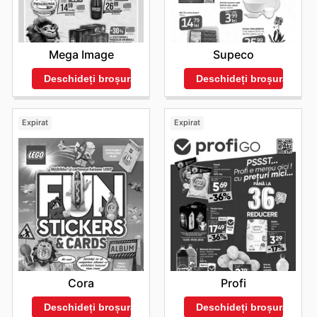
ofertele avantajoase. Prin urmare, explorarea constantă
a secțiunii dedicate ofertelor reprezintă cheia pentru a
beneficia de tot ceea ce Pepco România are de oferit.
Vizitați Pepco's website today to explore the best deals
Mega Image
Supeco
and start saving now.
Deschideți broșura
Deschideți broșura
Expirat
Expirat
Cora
Profi
Deschideți broșura
Deschideți broșura