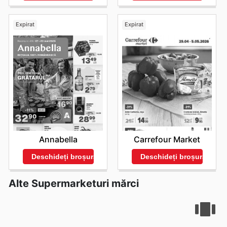
Expirat
Expirat
Annabella
Carrefour Market
Deschideți broșura
Deschideți broșura
Alte Supermarketuri mărci