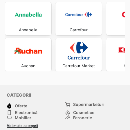
Annabella
Carrefour
C
Auchan
Carrefour Market
Kau
CATEGORII
Supermarketuri
Oferte
Electronică
Cosmetice
Mobilier
Feronerie
Sport
Modă
Mai multe categorii
Copii
Auto și Moto