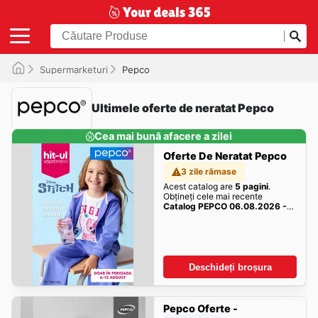
Supermarketuri
Pepco
Ultimele oferte de neratat Pepco
Cea mai bună afacere a zilei
Oferte De Neratat Pepco
3 zile rămase
Acest catalog are
5 pagini
.
Obțineți cele mai recente
Catalog PEPCO 06.08.2026 -
Oferte, Revista nou
Oferte aici!
Deschideți broșura
Pepco Oferte -