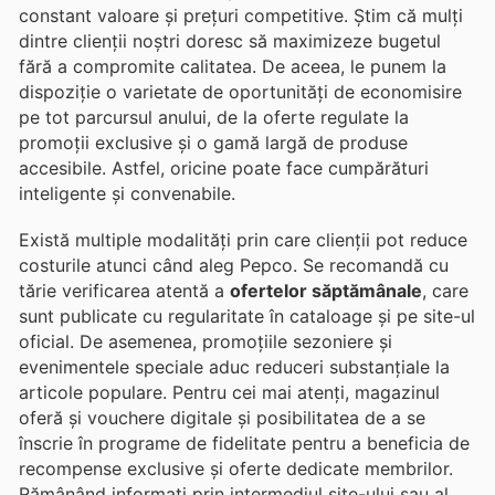
constant valoare și prețuri competitive. Știm că mulți
dintre clienții noștri doresc să maximizeze bugetul
fără a compromite calitatea. De aceea, le punem la
dispoziție o varietate de oportunități de economisire
pe tot parcursul anului, de la oferte regulate la
promoții exclusive și o gamă largă de produse
accesibile. Astfel, oricine poate face cumpărături
inteligente și convenabile.
Există multiple modalități prin care clienții pot reduce
costurile atunci când aleg Pepco. Se recomandă cu
tărie verificarea atentă a
ofertelor săptămânale
, care
sunt publicate cu regularitate în cataloage și pe site-ul
oficial. De asemenea, promoțiile sezoniere și
evenimentele speciale aduc reduceri substanțiale la
articole populare. Pentru cei mai atenți, magazinul
oferă și vouchere digitale și posibilitatea de a se
înscrie în programe de fidelitate pentru a beneficia de
recompense exclusive și oferte dedicate membrilor.
Rămânând informați prin intermediul site-ului sau al