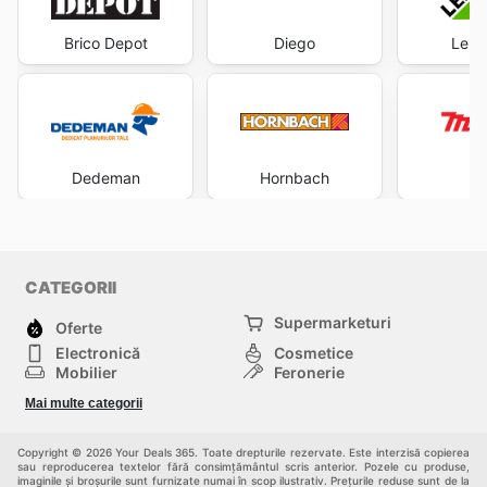
Brico Depot
Diego
Lero
Dedeman
Hornbach
Ma
CATEGORII
Supermarketuri
Oferte
Electronică
Cosmetice
Mobilier
Feronerie
Sport
Modă
Mai multe categorii
Copii
Auto și Moto
Animale de casă
Alții
Copyright © 2026 Your Deals 365. Toate drepturile rezervate. Este interzisă copierea
sau reproducerea textelor fără consimțământul scris anterior. Pozele cu produse,
imaginile și broșurile sunt furnizate numai în scop ilustrativ. Prețurile reduse sunt de la