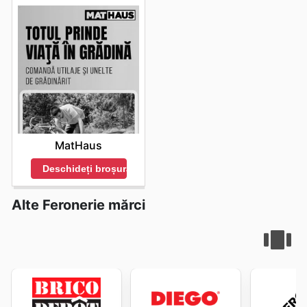
MatHaus
Deschideți broșura
Alte Feronerie mărci