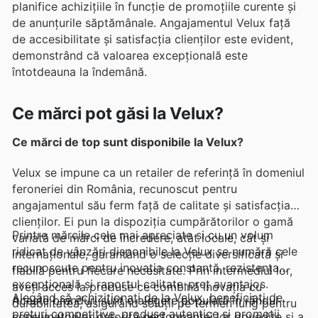
planifice achizițiile în funcție de promoțiile curente și
de anunțurile săptămânale. Angajamentul Velux față
de accesibilitate și satisfacția clienților este evident,
demonstrând că valoarea excepțională este
întotdeauna la îndemână.
Ce mărci pot găsi la Velux?
Ce mărci de top sunt disponibile la Velux?
Velux se impune ca un retailer de referință în domeniul
feroneriei din România, recunoscut pentru
angajamentul său ferm față de calitate și satisfacția
clienților. Ei pun la dispoziția cumpărătorilor o gamă
Printre mărcile cele mai apreciate și cu un volum
variată de mărci de încredere, atât locale, cât și
ridicat de vânzări disponibile la Velux se numără cele
internaționale, garantând o selecție diversificată și
recunoscute pentru inovația constantă, rezistența
fiabilă pentru fiecare necesitate. Prin intermediul lor,
excepțională și raportul calitate-preț avantajos.
aveți acces la produse ce combină inovația cu
Alegând să achiziționați de la Velux, beneficiați de
Aceste branduri sunt o alegere populară în rândul
durabilitatea, asigurând soluții pe termen lung pentru
prețuri competitive, produse autentice și promoții
consumatorilor datorită performanței lor dovedite și a