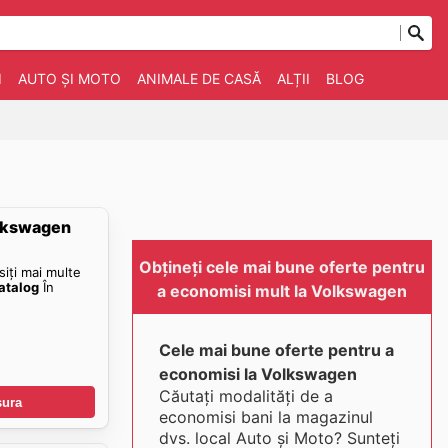
I
AUTO ȘI MOTO
ANIMALE DE CASĂ
ALȚII
BLOG
olkswagen
Obțineți cele mai bune oferte pentru
siți mai multe
atalog
În
a economisi mult la Volkswagen
Cele mai bune oferte pentru a
economisi la Volkswagen
Căutați modalități de a
șura
economisi bani la magazinul
dvs. local Auto și Moto? Sunteți