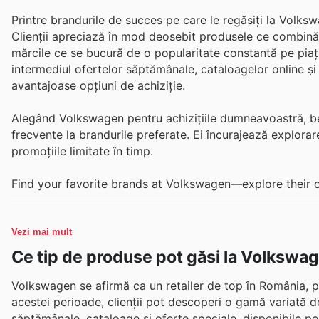
Printre brandurile de succes pe care le regăsiți la Volks
Clienții apreciază în mod deosebit produsele ce combină
mărcile ce se bucură de o popularitate constantă pe piaț
intermediul ofertelor săptămânale, cataloagelor online și
avantajoase opțiuni de achiziție.
Alegând Volkswagen pentru achizițiile dumneavoastră, ben
frecvente la brandurile preferate. Ei încurajează explorare
promoțiile limitate în timp.
Find your favorite brands at Volkswagen—explore their o
Vezi mai mult
Ce tip de produse pot găsi la Volkswa
Volkswagen se afirmă ca un retailer de top în România, p
acestei perioade, clienții pot descoperi o gamă variată d
săptămânale, cataloage și oferte speciale, disponibile pe 