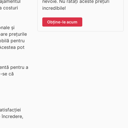
nevoie. Nu ratați aceste prețuri
gajamentul
a costuri
incredibile!
Obține-le acum
nale și
are prețurile
mobilă pentru
 Acestea pot
ientă pentru a
u-se că
tisfacției
e încredere,