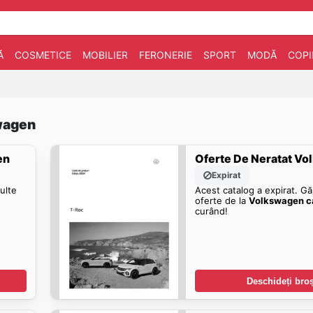
Ă
COSMETICE
MOBILIER
FERONERIE
SPORT
MODĂ
COPI
swagen
en
Oferte De Neratat V
Expirat
ulte
Acest catalog a expirat. Gă
oferte de la
Volkswagen c
curând!
Deschideți bro