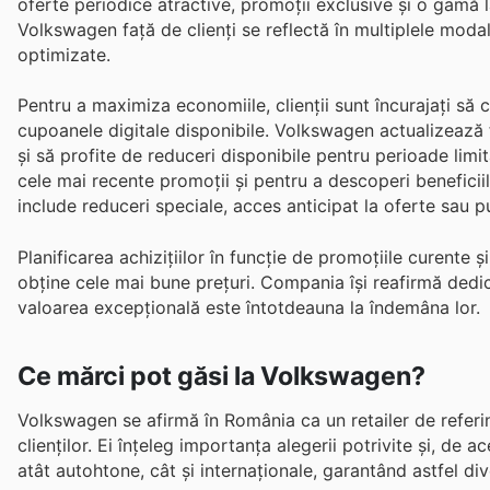
oferte periodice atractive, promoții exclusive și o gamă l
Volkswagen față de clienți se reflectă în multiplele modali
optimizate.
Pentru a maximiza economiile, clienții sunt încurajați să 
cupoanele digitale disponibile. Volkswagen actualizează 
și să profite de reduceri disponibile pentru perioade limita
cele mai recente promoții și pentru a descoperi beneficii
include reduceri speciale, acces anticipat la oferte sau
Planificarea achizițiilor în funcție de promoțiile curente
obține cele mai bune prețuri. Compania își reafirmă dedica
valoarea excepțională este întotdeauna la îndemâna lor.
Ce mărci pot găsi la Volkswagen?
Volkswagen se afirmă în România ca un retailer de referinț
clienților. Ei înțeleg importanța alegerii potrivite și, de
atât autohtone, cât și internaționale, garantând astfel di