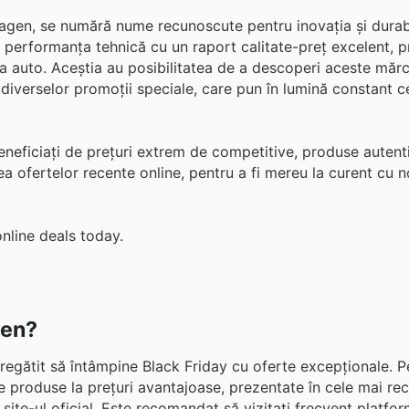
wagen, se numără nume recunoscute pentru inovația și durabil
 performanța tehnică cu un raport calitate-preț excelent, 
a auto. Aceștia au posibilitatea de a descoperi aceste mărc
 diverselor promoții speciale, care pun în lumină constant c
eficiați de prețuri extrem de competitive, produse autenti
a ofertelor recente online, pentru a fi mereu la curent cu noi
nline deals today.
gen?
regătit să întâmpine Black Friday cu oferte excepționale. P
e produse la prețuri avantajoase, prezentate în cele mai rec
site-ul oficial. Este recomandat să vizitați frecvent platfor