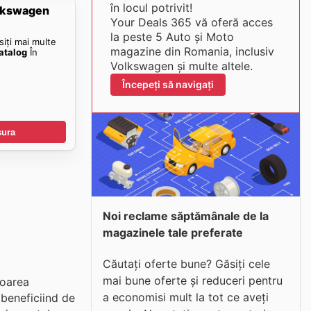
în locul potrivit!
olkswagen
Your Deals 365 vă oferă acces
la peste 5 Auto și Moto
siți mai multe
magazine din Romania, inclusiv
atalog
În
Volkswagen și multe altele.
Începeți să navigați
șura
Noi reclame săptămânale de la
magazinele tale preferate
Căutați oferte bune? Găsiți cele
mai bune oferte și reduceri pentru
loarea
a economisi mult la tot ce aveți
 beneficiind de