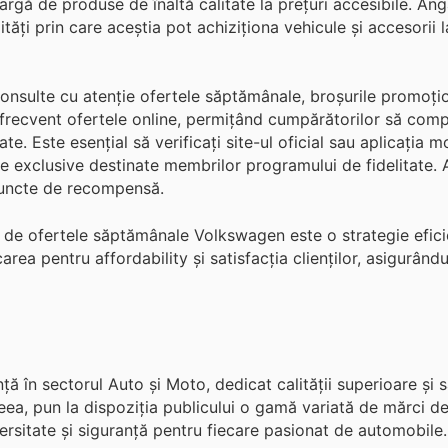
argă de produse de înaltă calitate la prețuri accesibile. An
tăți prin care aceștia pot achiziționa vehicule și accesorii l
consulte cu atenție ofertele săptămânale, broșurile promoțio
frecvent ofertele online, permițând cumpărătorilor să comp
te. Este esențial să verificați site-ul oficial sau aplicația 
le exclusive destinate membrilor programului de fidelitate.
 puncte de recompensă.
 și de ofertele săptămânale Volkswagen este o strategie efic
rea pentru affordability și satisfacția clienților, asigurând
ă în sectorul Auto și Moto, dedicat calității superioare și sa
 aceea, pun la dispoziția publicului o gamă variată de mărci d
versitate și siguranță pentru fiecare pasionat de automobile.