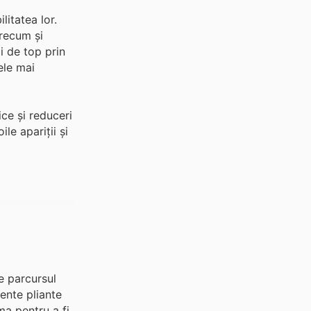
itatea lor.
precum și
i de top prin
ele mai
ce și reduceri
le apariții și
e parcursul
ente pliante
ma pentru a fi