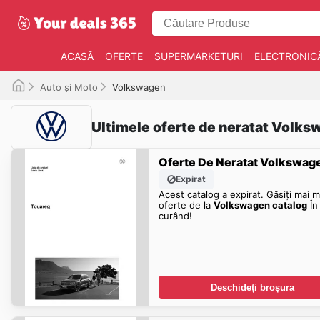
ACASĂ
OFERTE
SUPERMARKETURI
ELECTRONIC
Auto și Moto
Volkswagen
Ultimele oferte de neratat Volk
Oferte De Neratat Volkswag
Expirat
Acest catalog a expirat. Găsiți mai m
oferte de la
Volkswagen catalog
În
curând!
Deschideți broșura