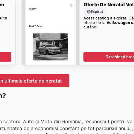
en
Oferte De Neratat V
Expirat
ulte
Acest catalog a expirat. Gă
oferte de la
Volkswagen c
curând!
Deschideți bro
 ultimele oferte de neratat
n?
în sectorul Auto și Moto din România, recunoscut pentru va
portunitatea de a economisi constant pe tot parcursul anului,