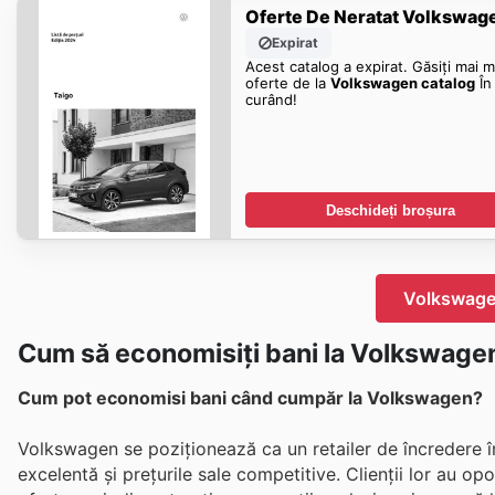
Oferte De Neratat Volkswag
Expirat
Acest catalog a expirat. Găsiți mai m
oferte de la
Volkswagen catalog
În
curând!
Deschideți broșura
Volkswagen
Cum să economisiți bani la Volkswage
Cum pot economisi bani când cumpăr la Volkswagen?
Volkswagen se poziționează ca un retailer de încredere 
excelentă și prețurile sale competitive. Clienții lor au o