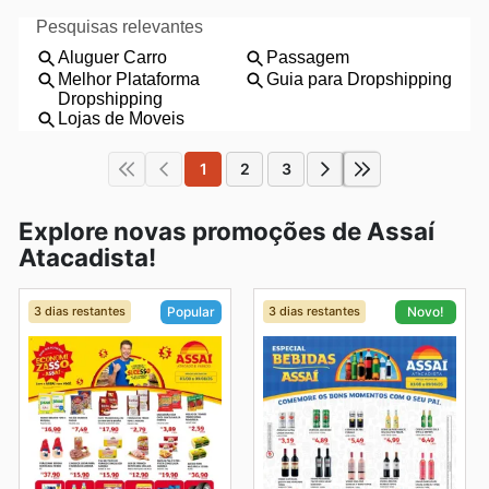
1
2
3
Explore novas promoções de Assaí
Atacadista!
3 dias restantes
3 dias restantes
Popular
Novo!