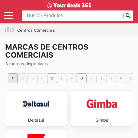
Centros Comerciais
MARCAS DE CENTROS
COMERCIAIS
3 marcas disponíveis
#
A
B
C
D
E
F
G
H
I
J
K
L
Deltasul
Gimba