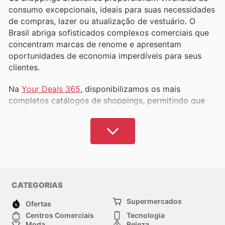
consumo excepcionais, ideais para suas necessidades
de compras, lazer ou atualização de vestuário. O
Brasil abriga sofisticados complexos comerciais que
concentram marcas de renome e apresentam
oportunidades de economia imperdíveis para seus
clientes.
Na
Your Deals 365
, disponibilizamos os mais
completos catálogos de shoppings, permitindo que
você explore a gama completa de produtos e sua
disponibilidade. Explore as promoções vigentes antes
de suas compras e otimize seu orçamento ao adquirir
artigos de marcas prestigiadas por valores reduzidos.
Os centros de compras reúnem em um só local os
itens de maior demanda, abrangendo vestuário,
CATEGORIAS
calçados, eletrônicos, perfumaria, cosméticos,
Supermercados
brinquedos, acessórios e uma vasta gama de outros
Ofertas
produtos, proporcionando uma jornada de consumo
Centros Comerciais
Tecnologia
Moda
Beleza