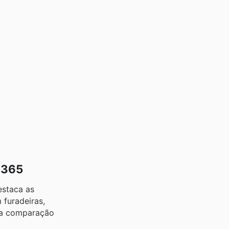
 365
estaca as
 furadeiras,
s a comparação