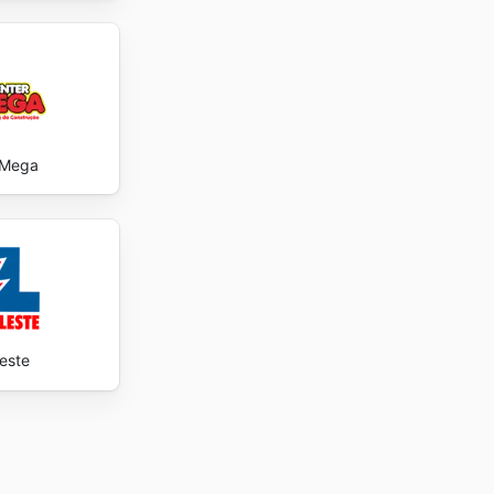
 Mega
leste