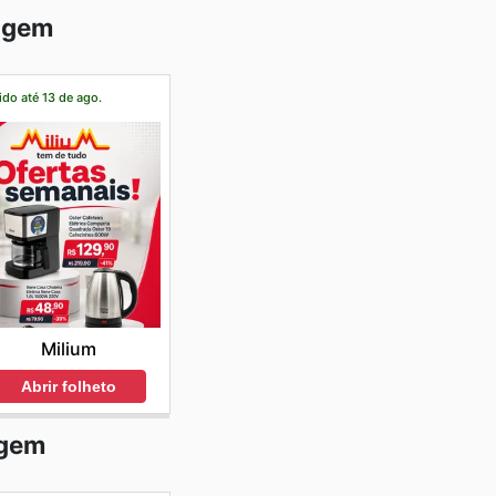
nagem
ido até 13 de ago.
Milium
Abrir folheto
agem