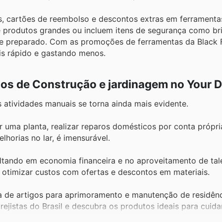
s, cartões de reembolso e descontos extras em ferramenta
de produtos grandes ou incluem itens de segurança como br
ue preparado. Com as promoções de ferramentas da Black 
ais rápido e gastando menos.
ios de Construção e jardinagem no Your 
 atividades manuais se torna ainda mais evidente.
ar uma planta, realizar reparos domésticos por conta própri
orias no lar, é imensurável.
ultando em economia financeira e no aproveitamento de tal
el otimizar custos com ofertas e descontos em materiais.
sa de artigos para aprimoramento e manutenção de residên
ejistas do Brasil e descubra os produtos ideais para cuidar
tos criativos e esteticamente agradáveis.