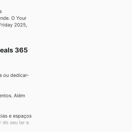
s
inde. O Your
Friday 2025,
Deals 365
a ou dedicar-
entos. Além
cias e espaços
 do seu lar e