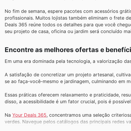
No fim de semana, espere pacotes com acessórios gráti
profissionais. Muitos lojistas também eliminam o frete 
Deals 365 reúne todos os detalhes para que você cheg
seu projeto de casa, oficina ou jardim será concluído m
Encontre as melhores ofertas e benefíc
Em uma era dominada pela tecnologia, a valorização das
A satisfação de concretizar um projeto artesanal, cultiv
se ao faça-você-mesmo e jardinagem, culminando em melh
Essas práticas oferecem relaxamento e praticidade, res
disso, a acessibilidade é um fator crucial, pois é possív
Na
Your Deals 365
, concentramos uma seleção criterio
verdes. Navegue pelos catálogos das principais redes var
desenvolver suas competências práticas através de proje