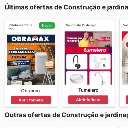
Últimas ofertas de Construção e jardi
Válido até 16 de
Válido até 15 de ago.
Vál
Novo!
ago.
Tumelero
Obramax
Abrir folheto
Abrir folheto
Outras ofertas de Construção e jardin