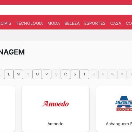
CIAIS
TECNOLOGIA
MODA
BELEZA
ESPORTES
CASA
CO
INAGEM
K
L
M
N
O
P
Q
R
S
T
U
V
W
X
Amoedo
Anhanguera 