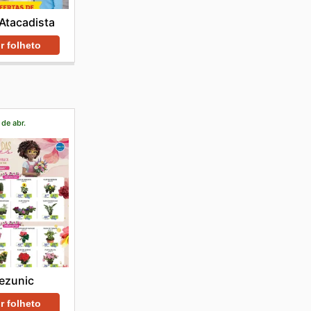
Atacadista
r folheto
 de abr.
ezunic
r folheto