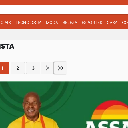
CIAIS
TECNOLOGIA
MODA
BELEZA
ESPORTES
CASA
CO
ISTA
1
2
3