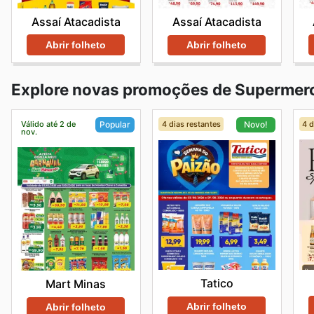
Assaí Atacadista
Assaí Atacadista
Abrir folheto
Abrir folheto
Explore novas promoções de Supermer
Válido até 2 de
4 dias restantes
4 d
Popular
Novo!
nov.
Tatico
Mart Minas
Abrir folheto
Abrir folheto