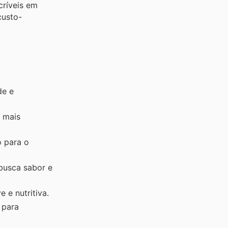
críveis em
custo-
de e
s mais
o para o
busca sabor e
 e nutritiva.
 para