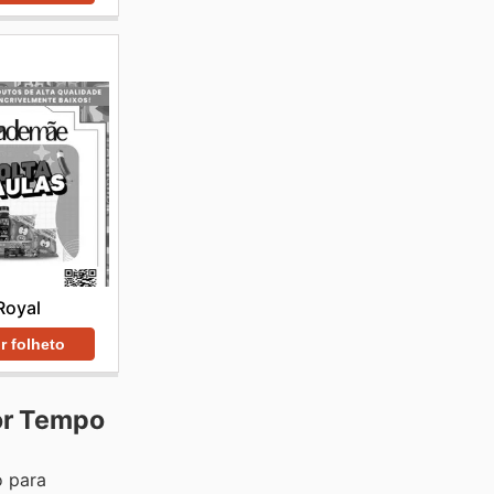
Royal
r folheto
or Tempo
o para