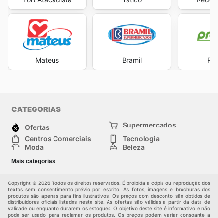
Mateus
Bramil
Pre
CATEGORIAS
Supermercados
Ofertas
Centros Comerciais
Tecnologia
Moda
Beleza
Esportes
Casa
Mais categorias
Construção e jardinagem
Infantil
Veículos
Outros
Copyright © 2026 Todos os direitos reservados. É proibida a cópia ou reprodução dos
textos sem consentimento prévio por escrito. As fotos, imagens e brochuras dos
produtos são apenas para fins ilustrativos. Os preços com desconto são obtidos de
distribuidores oficiais listados neste site. As ofertas são válidas a partir da data de
validade ou enquanto durarem os estoques. O objetivo deste site é informativo e não
pode ser usado para reclamar os produtos. Os preços podem variar consoante a