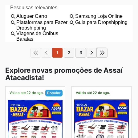
1
2
3
Explore novas promoções de Assaí
Atacadista!
Válido até 22 de ago.
Válido até 22 de ago.
Popular