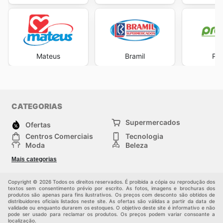
Mateus
Bramil
Pre
CATEGORIAS
Supermercados
Ofertas
Centros Comerciais
Tecnologia
Moda
Beleza
Esportes
Casa
Mais categorias
Construção e jardinagem
Infantil
Veículos
Outros
Copyright © 2026 Todos os direitos reservados. É proibida a cópia ou reprodução dos
textos sem consentimento prévio por escrito. As fotos, imagens e brochuras dos
produtos são apenas para fins ilustrativos. Os preços com desconto são obtidos de
distribuidores oficiais listados neste site. As ofertas são válidas a partir da data de
validade ou enquanto durarem os estoques. O objetivo deste site é informativo e não
pode ser usado para reclamar os produtos. Os preços podem variar consoante a
localização.