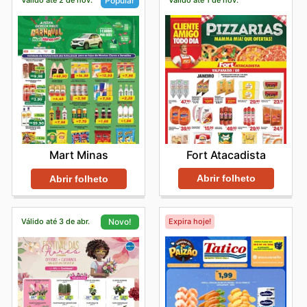
Popular
Fort Atacadista
Mart Minas
Abrir folheto
Abrir folheto
Válido até 3 de abr.
Expira hoje!
Novo!