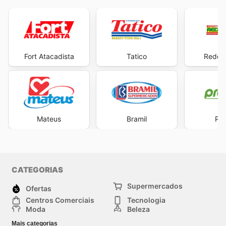
Fort Atacadista
Tatico
Rede 
Mateus
Bramil
Pre
CATEGORIAS
Supermercados
Ofertas
Centros Comerciais
Tecnologia
Moda
Beleza
Esportes
Casa
Mais categorias