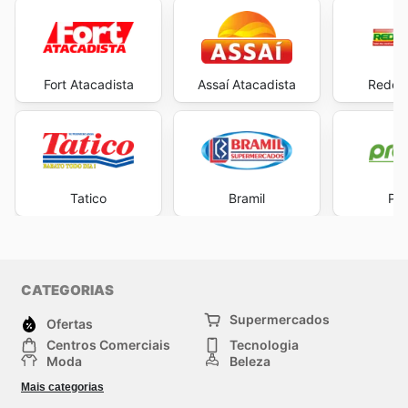
Fort Atacadista
Assaí Atacadista
Rede 
Tatico
Bramil
Pre
CATEGORIAS
Supermercados
Ofertas
Centros Comerciais
Tecnologia
Moda
Beleza
Esportes
Casa
Mais categorias
Construção e jardinagem
Infantil