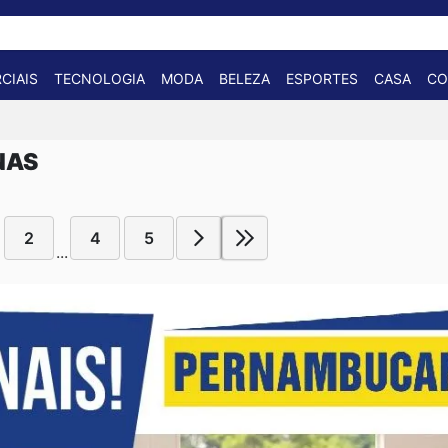
CIAIS
TECNOLOGIA
MODA
BELEZA
ESPORTES
CASA
CO
NAS
2
4
5
...