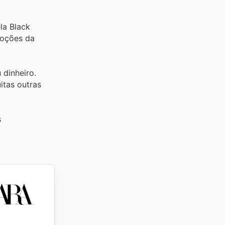
la Black
moções da
 dinheiro.
itas outras
s