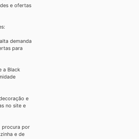
ades e ofertas
s:
 alta demanda
ertas para
 a Black
unidade
 decoração e
s no site e
a procura por
zinha e de