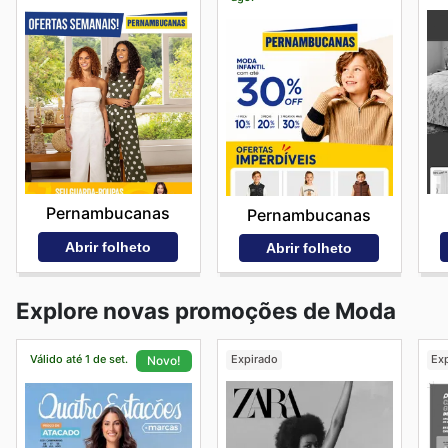
Pernambucanas
Pernambucanas
Abrir folheto
Abrir folheto
Explore novas promoções de Moda
Válido até 1 de set.
Expirado
Ex
Novo!