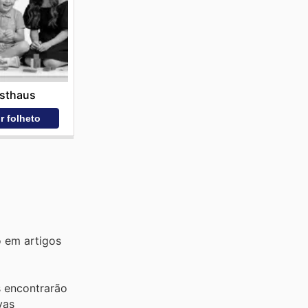
sthaus
r folheto
o em artigos
s encontrarão
vas