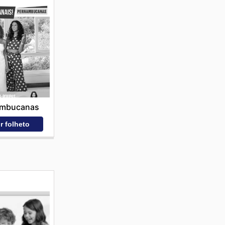
ambucanas
r folheto