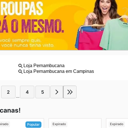
2
4
5
...
canas!
pirado
Expirado
Expirado
Popular