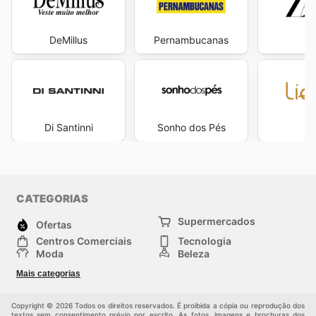
DeMillus
Pernambucanas
Z
Di Santinni
Sonho dos Pés
Lí
CATEGORIAS
Supermercados
Ofertas
Centros Comerciais
Tecnologia
Moda
Beleza
Esportes
Casa
Mais categorias
Construção e jardinagem
Infantil
Veículos
Outros
Copyright © 2026 Todos os direitos reservados. É proibida a cópia ou reprodução dos
textos sem consentimento prévio por escrito. As fotos, imagens e brochuras dos