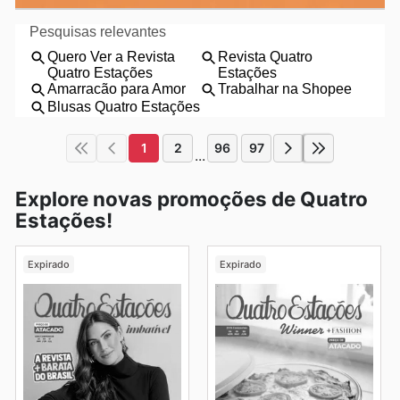
1
2
96
97
...
Explore novas promoções de Quatro
Estações!
Expirado
Expirado