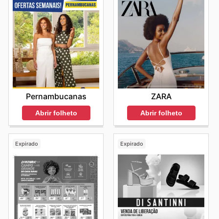
Pernambucanas
ZARA
Abrir folheto
Abrir folheto
Expirado
Expirado