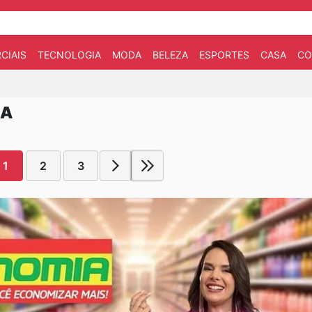
CIAIS
TECNOLOGIA
MODA
BELEZA
ESPORTES
CASA
CO
IA
1
2
3