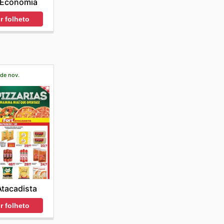
 Economia
r folheto
 de nov.
Atacadista
r folheto