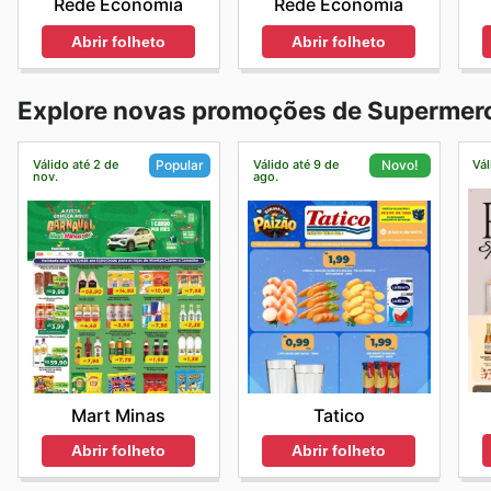
Rede Economia
Rede Economia
Abrir folheto
Abrir folheto
Explore novas promoções de Supermer
Válido até 2 de
Válido até 9 de
Vál
Popular
Novo!
nov.
ago.
Mart Minas
Tatico
Abrir folheto
Abrir folheto