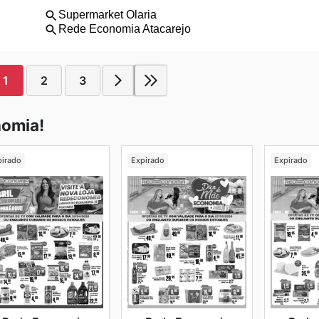
1
2
3
nomia!
pirado
Expirado
Expirado