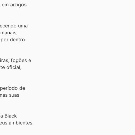
 em artigos
erecendo uma
emanais,
r por dentro
ras, fogões e
e oficial,
 período de
nas suas
 a Black
seus ambientes