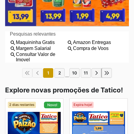
1
2
10
11
...
Explore novas promoções de Tatico!
2 dias restantes
Expira hoje!
Novo!