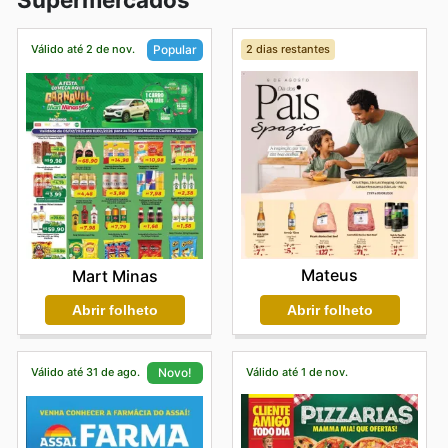
Válido até 2 de nov.
2 dias restantes
Popular
Mateus
Mart Minas
Abrir folheto
Abrir folheto
Válido até 31 de ago.
Válido até 1 de nov.
Novo!