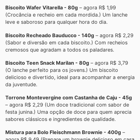
Biscoito Wafer Vitarella - 80g
– agora R$ 1,99
(Crocância e recheio em cada mordida.) Um lanche
leve e saboroso para qualquer hora do dia.
Biscoito Recheado Bauducco - 140g
– agora R$ 2,29
(Sabor e diversão em cada biscoito.) Com recheios
cremosos que agradam a todos os paladares.
Biscoito Teen Snack Marilan - 80g
– agora R$ 3,79
(O lanche perfeito para os jovens.) Um biscoito
delicioso e divertido, ideal para acompanhar a energia
da juventude.
Torrone Montevergine com Castanha de Caju - 45g
– agora R$ 2,29 (Um doce tradicional com sabor de
festa junina.) Uma opção de doce para quem aprecia
sabores clássicos e ingredientes de qualidade.
Mistura para Bolo Fleischmann Brownie - 400g
–
agora R$ 9,49 (Prepare um brownie delicioso em casa