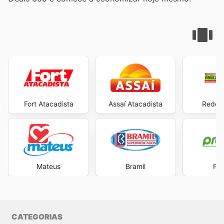
Fort Atacadista
Assaí Atacadista
Rede 
Mateus
Bramil
Pre
CATEGORIAS