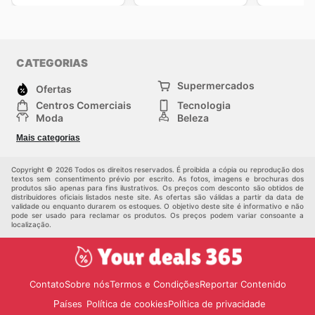
CATEGORIAS
Supermercados
Ofertas
Centros Comerciais
Tecnologia
Moda
Beleza
Esportes
Casa
Mais categorias
Construção e jardinagem
Infantil
Veículos
Outros
Copyright © 2026 Todos os direitos reservados. É proibida a cópia ou reprodução dos
textos sem consentimento prévio por escrito. As fotos, imagens e brochuras dos
produtos são apenas para fins ilustrativos. Os preços com desconto são obtidos de
distribuidores oficiais listados neste site. As ofertas são válidas a partir da data de
validade ou enquanto durarem os estoques. O objetivo deste site é informativo e não
pode ser usado para reclamar os produtos. Os preços podem variar consoante a
localização.
Contato
Sobre nós
Termos e Condições
Reportar Contenido
Política de cookies
Política de privacidade
Países