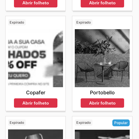
Abrir folheto
Abrir folheto
Expirado
Expirado
Copafer
Portobello
Abrir folheto
Abrir folheto
Expirado
Expirado
Popular