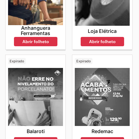
Anhanguera
Loja Elétrica
Ferramentas
Abrir folheto
Abrir folheto
Expirado
Expirado
Balaroti
Redemac