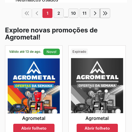
1
2
10
11
...
Explore novas promoções de
Agrometal!
Válido até 13 de ago.
Expirado
Novo!
Agrometal
Agrometal
Abrir folheto
Abrir folheto