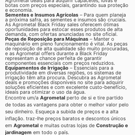
Agrometal deals para adquirir capacetes, luvas e
botas com preços especiais, garantindo sua proteção
e economia.
Sementes e Insumos Agrícolas
– Para quem planeja
a próxima safra, as sementes e insumos são cruciais.
As Agrometal Black Friday sales oferecem ótimas
oportunidades para estocar esses produtos de alta
demanda, com ofertas anunciadas no site oficial.
Peças de Reposição para Máquinas
– Manter o
maquinário em pleno funcionamento é vital. As peças
de reposição de alta qualidade são muito procuradas,
e as Agrometal offers durante a Black Friday
representam a chance perfeita de garantir
componentes essenciais com preços reduzidos.
Equipamentos de Irrigação
– Essenciais para a
produtividade em diversas regiões, os sistemas de
irrigação têm alta procura. Descubra as Agrometal
deals e promoções disponíveis no site para adquirir
soluções eficientes e com excelente custo-benefício,
ideais para otimizar o uso da água.
Encontre um/a
Agrometal
perto de si e tire partido
de todas as vantagens para obter o melhor valor pelo
seu dinheiro. Esqueça a subida de preços e a alta
inflação.
traz-lhe preços baratos e descontos únicos
em
Agrometal
e muitas outras lojas de
Construção e
jardinagem
em todo o país.