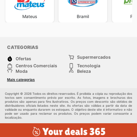
Mateus
Bramil
Pre
CATEGORIAS
Supermercados
Ofertas
Centros Comerciais
Tecnologia
Moda
Beleza
Esportes
Casa
Mais categorias
Construção e jardinagem
Infantil
Veículos
Outros
Copyright © 2026 Todos os direitos reservados. É proibida a cópia ou reprodução dos
textos sem consentimento prévio por escrito. As fotos, imagens e brochuras dos
produtos são apenas para fins ilustrativos. Os preços com desconto são obtidos de
distribuidores oficiais listados neste site. As ofertas são válidas a partir da data de
validade ou enquanto durarem os estoques. O objetivo deste site é informativo e não
pode ser usado para reclamar os produtos. Os preços podem variar consoante a
localização.