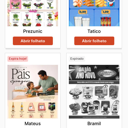
Tatico
Prezunic
Abrir folheto
Abrir folheto
Expira hoje!
Expirado
Mateus
Bramil