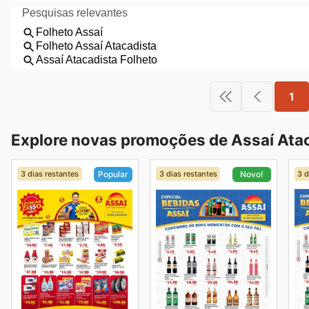
1
Explore novas promoções de Assaí Atac
3 dias restantes
3 dias restantes
3 d
Popular
Novo!