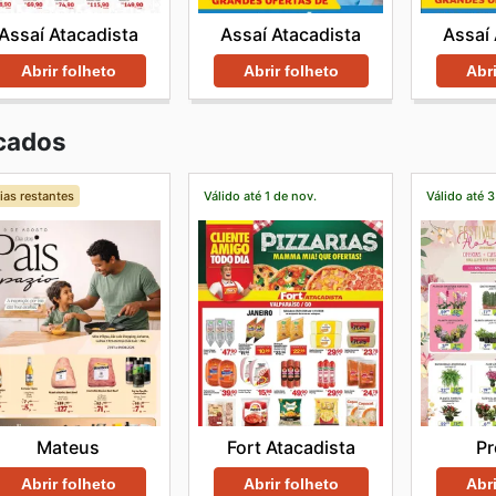
Assaí Atacadista
Assaí Atacadista
Assaí 
Abrir folheto
Abrir folheto
Abri
cados
ias restantes
Válido até 1 de nov.
Válido até 3
Mateus
Fort Atacadista
Pr
Abrir folheto
Abrir folheto
Abri