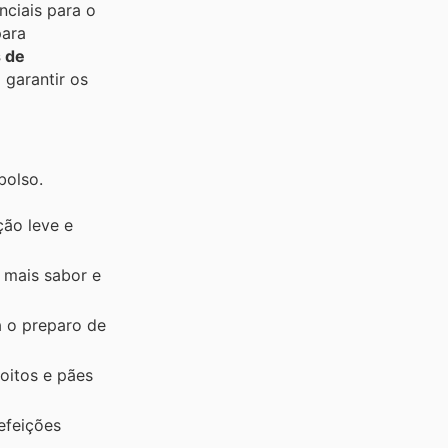
ciais para o
para
s de
 garantir os
bolso.
ção leve e
 mais sabor e
a o preparo de
oitos e pães
efeições