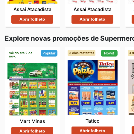
Assaí Atacadista
Assaí Atacadista
Abrir folheto
Abrir folheto
Explore novas promoções de Supermer
Válido até 2 de
3 dias restantes
3 d
Popular
Novo!
nov.
Tatico
Mart Minas
Abrir folheto
Abrir folheto