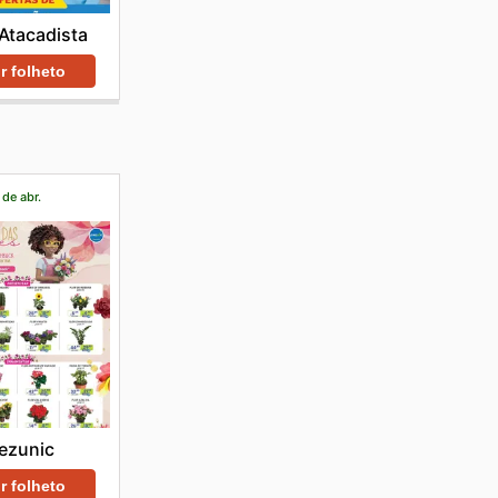
Atacadista
r folheto
 de abr.
ezunic
r folheto