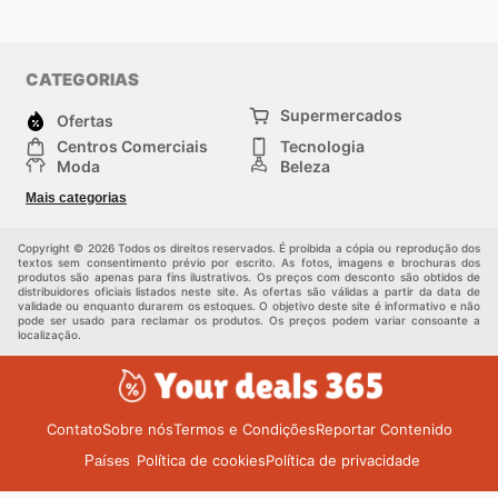
CATEGORIAS
Supermercados
Ofertas
Centros Comerciais
Tecnologia
Moda
Beleza
Esportes
Casa
Mais categorias
Construção e jardinagem
Infantil
Veículos
Outros
Copyright © 2026 Todos os direitos reservados. É proibida a cópia ou reprodução dos
textos sem consentimento prévio por escrito. As fotos, imagens e brochuras dos
produtos são apenas para fins ilustrativos. Os preços com desconto são obtidos de
distribuidores oficiais listados neste site. As ofertas são válidas a partir da data de
validade ou enquanto durarem os estoques. O objetivo deste site é informativo e não
pode ser usado para reclamar os produtos. Os preços podem variar consoante a
localização.
Contato
Sobre nós
Termos e Condições
Reportar Contenido
Política de cookies
Política de privacidade
Países