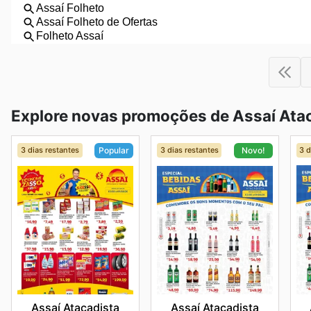
Explore novas promoções de Assaí Atac
3 dias restantes
3 dias restantes
3 d
Popular
Novo!
Assaí Atacadista
Assaí Atacadista