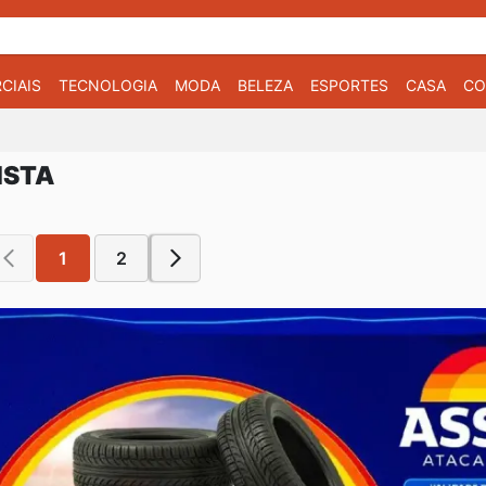
CIAIS
TECNOLOGIA
MODA
BELEZA
ESPORTES
CASA
CO
ISTA
1
2