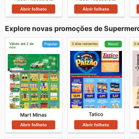
Abrir folheto
Abrir folheto
Explore novas promoções de Supermer
Válido até 2 de
3 dias restantes
3 d
Popular
Novo!
nov.
Tatico
Mart Minas
Abrir folheto
Abrir folheto