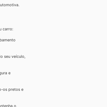
automotiva.
 carro:
abamento
o seu veículo,
gura e
o-os pretos e
antenha o