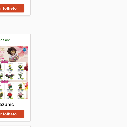
r folheto
 de abr.
ezunic
r folheto