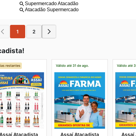
1
2
adista!
ias restantes
Válido até 31 de ago.
Válido até 3
Assaí Atacadista
Assaí Atacadista
Assaí 