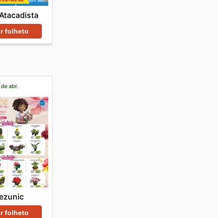
Atacadista
r folheto
 de abr.
ezunic
r folheto