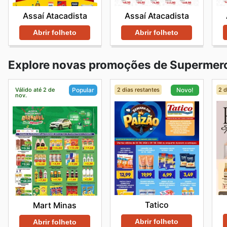
Assaí Atacadista
Assaí Atacadista
Abrir folheto
Abrir folheto
Explore novas promoções de Supermer
Válido até 2 de
2 dias restantes
2 d
Popular
Novo!
nov.
Tatico
Mart Minas
Abrir folheto
Abrir folheto