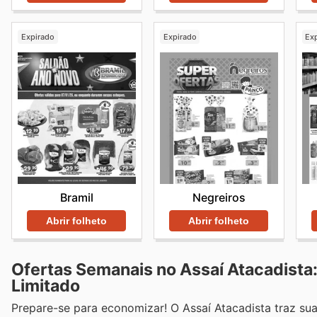
Expirado
Expirado
Ex
Bramil
Negreiros
Abrir folheto
Abrir folheto
Ofertas Semanais no Assaí Atacadist
Limitado
Prepare-se para economizar! O Assaí Atacadista traz su