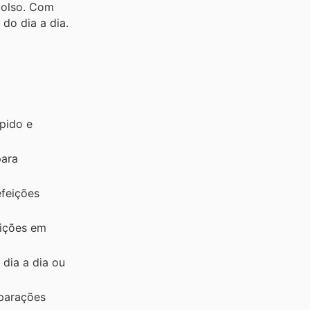
bolso. Com
do dia a dia.
pido e
para
efeições
eições em
dia a dia ou
eparações