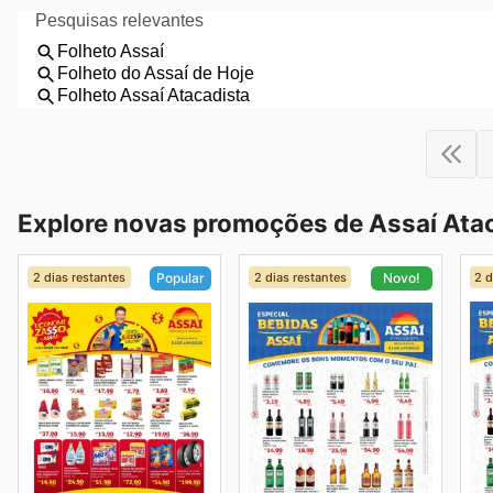
Explore novas promoções de Assaí Atac
2 dias restantes
2 dias restantes
2 d
Popular
Novo!