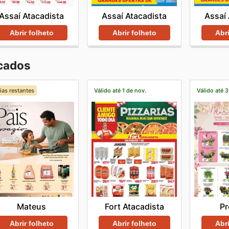
Assaí Atacadista
Assaí Atacadista
Assaí 
Abrir folheto
Abrir folheto
Abri
cados
ias restantes
Válido até 1 de nov.
Válido até 3
Mateus
Fort Atacadista
Pr
Abrir folheto
Abrir folheto
Abri