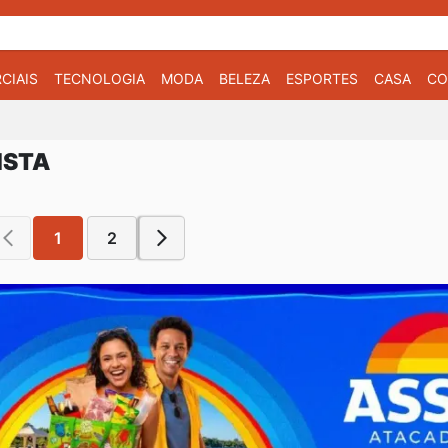
CIAIS
TECNOLOGIA
MODA
BELEZA
ESPORTES
CASA
CO
ISTA
1
2