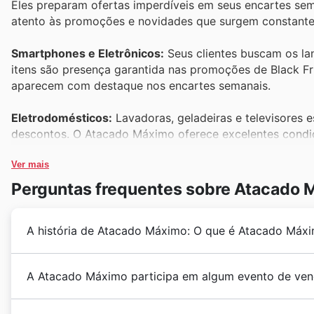
Eles preparam ofertas imperdíveis em seus encartes sema
atento às promoções e novidades que surgem constant
Smartphones e Eletrônicos:
Seus clientes buscam os la
itens são presença garantida nas promoções de Black 
aparecem com destaque nos encartes semanais.
Eletrodomésticos:
Lavadoras, geladeiras e televisores 
descontos. O Atacado Máximo oferece excelentes condiç
promoções de Black Friday e nos encartes.
Ver mais
Móveis:
Renovar a casa é um desejo comum, e os móvei
Perguntas frequentes sobre Atacado 
disponibiliza opções variadas com preços atrativos, que
A história de Atacado Máximo: O que é Atacado Máx
Vestuário:
Roupas para toda a família são um item de 
apresenta um amplo sortimento em seu vestuário, com d
Friday.
Atacado Máximo construiu uma trajetória sólida no v
A Atacado Máximo participa em algum evento de ven
setor de supermercados. Desde sua fundação, a empr
Brinquedos:
Em preparação para as festas de fim de ano
diferenciada, pautada na qualidade e na variedade d
No Atacado Máximo no Brasil, eles entendem que o a
vendas. Eles são cuidadosamente selecionados para as 