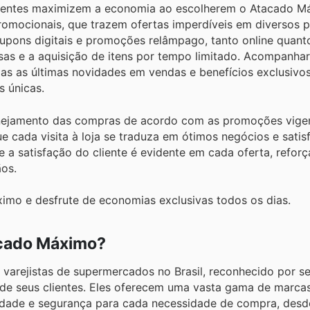
clientes maximizem a economia ao escolherem o Atacado M
romocionais, que trazem ofertas imperdíveis em diversos 
upons digitais e promoções relâmpago, tanto online quant
as e a aquisição de itens por tempo limitado. Acompanhar o
adas as últimas novidades em vendas e benefícios exclusivo
 únicas.
lanejamento das compras de acordo com as promoções vige
 cada visita à loja se traduza em ótimos negócios e satis
a satisfação do cliente é evidente em cada oferta, refor
os.
imo e desfrute de economias exclusivas todos os dias.
acado Máximo?
varejistas de supermercados no Brasil, reconhecido por s
de seus clientes. Eles oferecem uma vasta gama de marcas
rsidade e segurança para cada necessidade de compra, desd