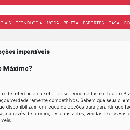
CIAIS
TECNOLOGIA
MODA
BELEZA
ESPORTES
CASA
CO
oções imperdíveis
o Máximo?
 de referência no setor de supermercados em todo o Bras
eços verdadeiramente competitivos. Sabem que seus clien
ue disponibilizam um leque de opções para garantir que f
seja através de promoções constantes, vendas exclusivas 
veis.