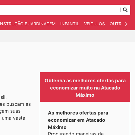
NSTRUÇÃO E JARDINAGEM
INFANTIL
VEÍCULOS
OUTROS
Obtenha as melhores ofertas para
economizar muito na Atacado
Máximo
il,
tes buscam as
açam suas
As melhores ofertas para
e uma vasta
economizar em Atacado
Máximo
Procurando maneiras de