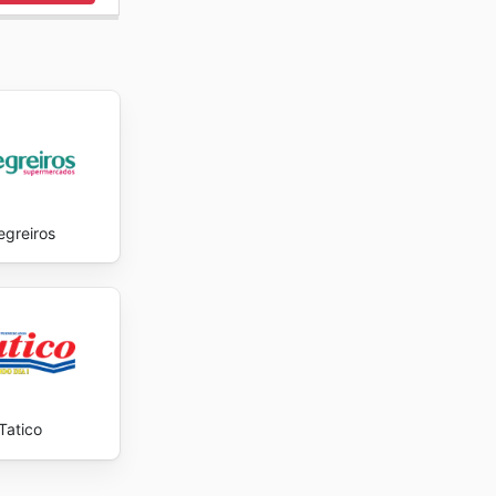
egreiros
Tatico