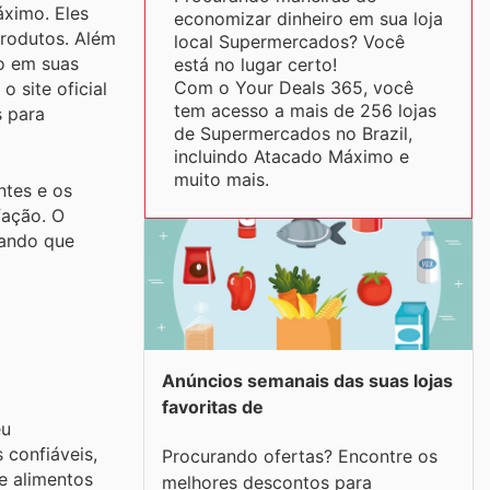
áximo. Eles
economizar dinheiro em sua loja
produtos. Além
local Supermercados? Você
o em suas
está no lugar certo!
Com o Your Deals 365, você
 site oficial
tem acesso a mais de 256 lojas
s para
de Supermercados no Brazil,
incluindo Atacado Máximo e
muito mais.
ntes e os
fação. O
çando que
Anúncios semanais das suas lojas
favoritas de
eu
 confiáveis,
Procurando ofertas? Encontre os
e alimentos
melhores descontos para