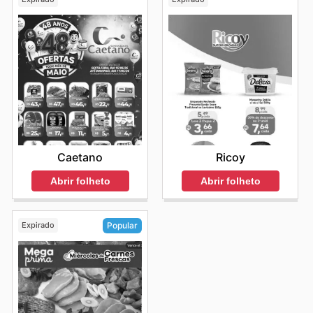
Caetano
Ricoy
Abrir folheto
Abrir folheto
Expirado
Popular