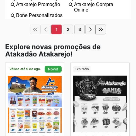
1
2
3
Explore novas promoções de
Atakadão Atakarejo!
Válido até 9 de ago.
Expirado
Novo!