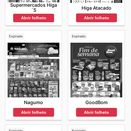
Supermercados Higa
Higa Atacado
´s
Abrir folheto
Abrir folheto
Expirado
Expirado
Nagumo
GoodBom
Abrir folheto
Abrir folheto
Expirado
Expirado