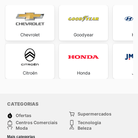
Chevrolet
Goodyear
Hy
Citroën
Honda
Ja
CATEGORIAS
Supermercados
Ofertas
Centros Comerciais
Tecnologia
Moda
Beleza
Esportes
Casa
Mais categorias