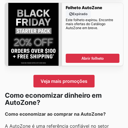
Folheto AutoZone
Expirado
Este folheto expirou. Encontre
mais ofertas do Catálogo
AutoZone em breve.
Abrir folheto
Veja mais promoções
Como economizar dinheiro em
AutoZone?
Como economizar ao comprar na AutoZone?
A AutoZone é uma referência confiável no setor