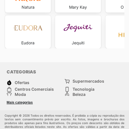
Natura
Mary Kay
O Bo
Eudora
Jequiti
Hi
CATEGORIAS
Supermercados
Ofertas
Centros Comerciais
Tecnologia
Moda
Beleza
Esportes
Casa
Mais categorias
Construção e jardinagem
Infantil
Veículos
Outros
Copyright © 2026 Todos os direitos reservados. É proibida a cópia ou reprodução dos
textos sem consentimento prévio por escrito. As fotos, imagens e brochuras dos
produtos são apenas para fins ilustrativos. Os preços com desconto são obtidos de
distribuidores oficiais listados neste site. As ofertas são válidas a partir da data de