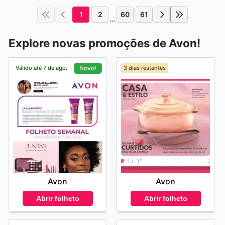
1
2
60
61
...
Explore novas promoções de Avon!
Válido até 7 de ago.
3 dias restantes
Novo!
Avon
Avon
Abrir folheto
Abrir folheto