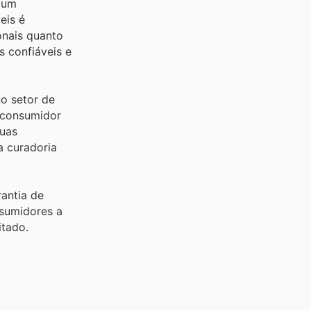
 um
eis é
onais quanto
 confiáveis e
o setor de
 consumidor
suas
a curadoria
antia de
nsumidores a
itado.