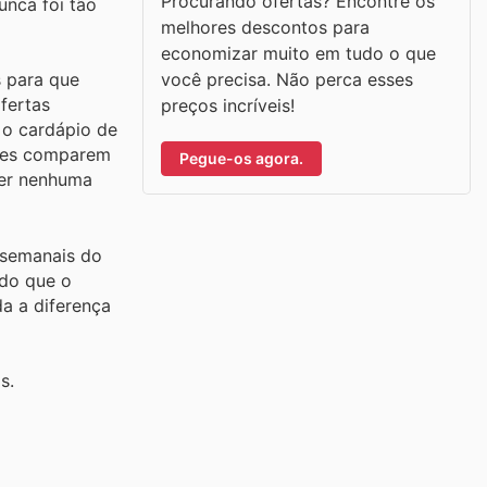
Procurando ofertas? Encontre os
unca foi tão
melhores descontos para
economizar muito em tudo o que
você precisa. Não perca esses
 para que
fertas
preços incríveis!
 o cardápio de
dores comparem
Pegue-os agora.
der nenhuma
 semanais do
ndo que o
a a diferença
s.