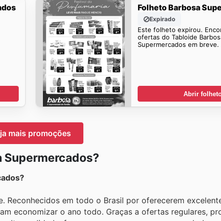
ados
Folheto Barbosa Su
Expirado
Este folheto expirou. Enco
ofertas do Tabloide Barbos
Supermercados em breve.
Abrir folhet
ja mais promoções
a Supermercados?
cados?
. Reconhecidos em todo o Brasil por oferecerem excelente
sam economizar o ano todo. Graças a ofertas regulares, p