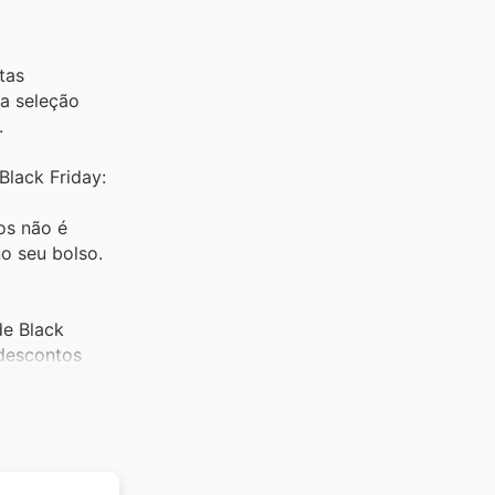
tas
ma seleção
.
lack Friday:
os não é
o seu bolso.
de Black
 descontos
lavanderia.
, e na Black
tos frescos em