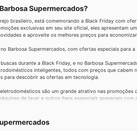
r Barbosa Supermercados?
jo brasileiro, está comemorando a Black Friday com ofer
omoções exclusivas em seu site oficial, eles apresentam u
novidades e aproveite os melhores preços para economizar
no Barbosa Supermercados, com ofertas especiais para a B
as buscas durante a Black Friday, e no Barbosa Supermercad
trodomésticos inteligentes, todos com preços que cabem n
 para descobrir as ofertas em tecnologia.
s eletrodomésticos são um grande atrativo nas promoções 
máquinas de lavar e outros itens essenciais aparecem com
deals do Barbosa Supermercados para equipar sua cozinha e 
frios no Barbosa Supermercados são um sucesso o ano todo
 Supermercados
cos e refeições deliciosas com cortes selecionados e produ
dos para encher seu carrinho com sabor.