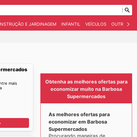
NSTRUÇÃO E JARDINAGEM
INFANTIL
VEÍCULOS
OUTROS
permercados
Obtenha as melhores ofertas para
ntre mais
a
economizar muito na Barbosa
Supermercados
As melhores ofertas para
economizar em Barbosa
o
Supermercados
Procurando maneiras de