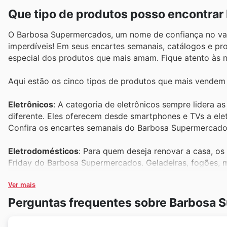
Que tipo de produtos posso encontra
O Barbosa Supermercados, um nome de confiança no vare
imperdíveis! Em seus encartes semanais, catálogos e pr
especial dos produtos que mais amam. Fique atento às 
Aqui estão os cinco tipos de produtos que mais vendem 
Eletrônicos
: A categoria de eletrônicos sempre lidera 
diferente. Eles oferecem desde smartphones e TVs a ele
Confira os encartes semanais do Barbosa Supermercados
Eletrodomésticos
: Para quem deseja renovar a casa, o
Friday do Barbosa Supermercados. Geladeiras, fogões, 
incríveis nos catálogos e no site oficial. Aproveite as 
Ver mais
Carnes e Frios
: A qualidade e a variedade de carnes e 
Perguntas frequentes sobre Barbosa
Friday elas ficam ainda mais especiais. Prepare churras
promoção. Não perca as ofertas do Barbosa Supermerca