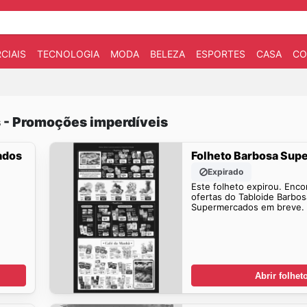
CIAIS
TECNOLOGIA
MODA
BELEZA
ESPORTES
CASA
CO
 - Promoções imperdíveis
ados
Folheto Barbosa Su
Expirado
Este folheto expirou. Enco
ofertas do Tabloide Barbos
Supermercados em breve.
Abrir folhet