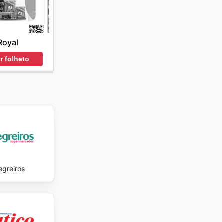
omisso
 Ficar
Royal
za tanto
r folheto
p to date
egreiros