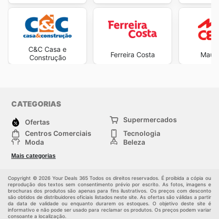
C&C Casa e
Ferreira Costa
Mauro
Construção
CATEGORIAS
Supermercados
Ofertas
Centros Comerciais
Tecnologia
Moda
Beleza
Esportes
Casa
Mais categorias
Construção e jardinagem
Infantil
Veículos
Outros
Copyright © 2026 Your Deals 365 Todos os direitos reservados. É proibida a cópia ou
reprodução dos textos sem consentimento prévio por escrito. As fotos, imagens e
brochuras dos produtos são apenas para fins ilustrativos. Os preços com desconto
são obtidos de distribuidores oficiais listados neste site. As ofertas são válidas a partir
da data de validade ou enquanto durarem os estoques. O objetivo deste site é
informativo e não pode ser usado para reclamar os produtos. Os preços podem variar
consoante a localização.