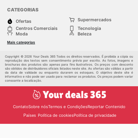
and start saving now.
CATEGORIAS
Supermercados
Ofertas
Centros Comerciais
Tecnologia
Moda
Beleza
Esportes
Casa
Mais categorias
Construção e jardinagem
Infantil
Veículos
Outros
Copyright © 2026 Your Deals 365 Todos os direitos reservados. É proibida a cópia ou
reprodução dos textos sem consentimento prévio por escrito. As fotos, imagens e
brochuras dos produtos são apenas para fins ilustrativos. Os preços com desconto
são obtidos de distribuidores oficiais listados neste site. As ofertas são válidas a partir
da data de validade ou enquanto durarem os estoques. O objetivo deste site é
informativo e não pode ser usado para reclamar os produtos. Os preços podem variar
consoante a localização.
Contato
Sobre nós
Termos e Condições
Reportar Contenido
Política de cookies
Política de privacidade
Países