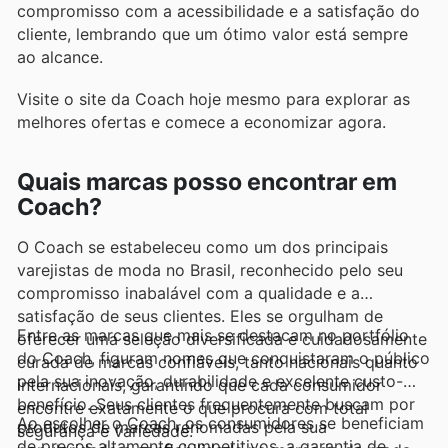
compromisso com a acessibilidade e a satisfação do
cliente, lembrando que um ótimo valor está sempre
ao alcance.
Visite o site da Coach hoje mesmo para explorar as
melhores ofertas e comece a economizar agora.
Quais marcas posso encontrar em
Coach?
O Coach se estabeleceu como um dos principais
varejistas de moda no Brasil, reconhecido pelo seu
compromisso inabalável com a qualidade e a
satisfação de seus clientes. Eles se orgulham de
Entre as marcas que mais se destacam no portfólio
oferecer uma seleção diversificada e cuidadosamente
do Coach, figuram nomes que conquistaram o público
curada de marcas confiáveis, tanto nacionais quanto
pela sua inovação, durabilidade e excelente custo-
internacionais, garantindo que cada consumidor
benefício. Seus clientes frequentemente buscam por
encontre exatamente o que procura com total
Ao escolher o Coach, os consumidores se beneficiam
produtos de marcas renomadas pela sua
segurança e variedade.
de preços altamente competitivos, a garantia de