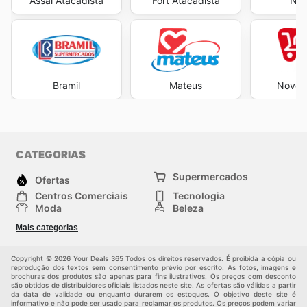
Assaí Atacadista
Fort Atacadista
Neg
Bramil
Mateus
Novo A
CATEGORIAS
Supermercados
Ofertas
Centros Comerciais
Tecnologia
Moda
Beleza
Esportes
Casa
Mais categorias
Construção e jardinagem
Infantil
Veículos
Outros
Copyright © 2026 Your Deals 365 Todos os direitos reservados. É proibida a cópia ou
reprodução dos textos sem consentimento prévio por escrito. As fotos, imagens e
brochuras dos produtos são apenas para fins ilustrativos. Os preços com desconto
são obtidos de distribuidores oficiais listados neste site. As ofertas são válidas a partir
da data de validade ou enquanto durarem os estoques. O objetivo deste site é
informativo e não pode ser usado para reclamar os produtos. Os preços podem variar