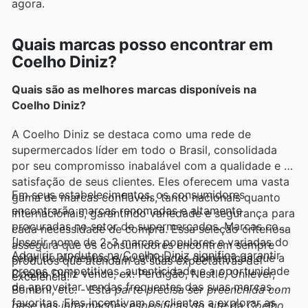
agora.
Quais marcas posso encontrar em
Coelho Diniz?
Quais são as melhores marcas disponíveis na
Coelho Diniz?
A Coelho Diniz se destaca como uma rede de
supermercados líder em todo o Brasil, consolidada
por seu compromisso inabalável com a qualidade e a
satisfação de seus clientes. Eles oferecem uma vasta
Em seus estabelecimentos, os consumidores
gama de marcas confiáveis, tanto nacionais quanto
encontrarão marcas renomadas e altamente
internacionais, garantindo variedade e segurança para
procuradas no setor de supermercados. Marcas como
cada necessidade de compra. Essa seleção criteriosa
[Inserir nome de 2-3 marcas populares e variadas do
assegura que os consumidores encontrem sempre
Adquirir produtos na Coelho Diniz significa garantir
setor de alimentos e/ou utilidades domésticas que a
produtos que atendam às suas expectativas de
preços competitivos, autenticidade e a oportunidade
Coelho Diniz vende, ex: Perdigão, Nestlé, Unilever,
excelência.
de aproveitar vendas frequentes das suas marcas
Bombril, etc. -
Esta parte precisa ser preenchida com
favoritas. Eles incentivam os clientes a explorar as
base nas informações específicas do site da Coelho