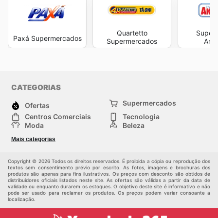
Quartetto
Super
Paxá Supermercados
Supermercados
And
CATEGORIAS
Supermercados
Ofertas
Centros Comerciais
Tecnologia
Moda
Beleza
Esportes
Casa
Mais categorias
Construção e jardinagem
Infantil
Veículos
Outros
Copyright © 2026 Todos os direitos reservados. É proibida a cópia ou reprodução dos
textos sem consentimento prévio por escrito. As fotos, imagens e brochuras dos
produtos são apenas para fins ilustrativos. Os preços com desconto são obtidos de
distribuidores oficiais listados neste site. As ofertas são válidas a partir da data de
validade ou enquanto durarem os estoques. O objetivo deste site é informativo e não
pode ser usado para reclamar os produtos. Os preços podem variar consoante a
localização.