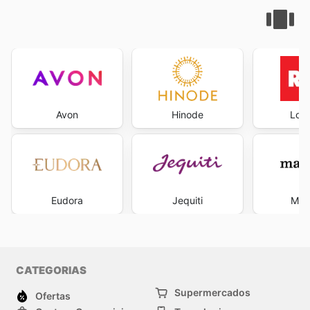
Avon
Hinode
Loja
Eudora
Jequiti
Mah
CATEGORIAS
Supermercados
Ofertas