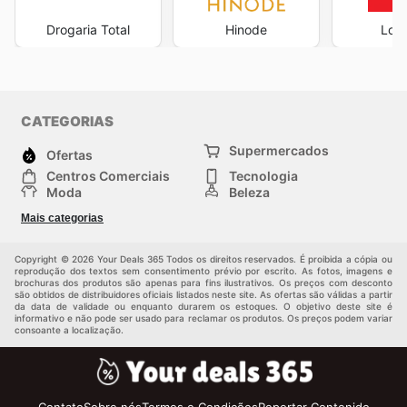
Drogaria Total
Hinode
Loja
CATEGORIAS
Supermercados
Ofertas
Centros Comerciais
Tecnologia
Moda
Beleza
Esportes
Casa
Mais categorias
Construção e jardinagem
Infantil
Veículos
Outros
Copyright © 2026 Your Deals 365 Todos os direitos reservados. É proibida a cópia ou
reprodução dos textos sem consentimento prévio por escrito. As fotos, imagens e
brochuras dos produtos são apenas para fins ilustrativos. Os preços com desconto
são obtidos de distribuidores oficiais listados neste site. As ofertas são válidas a partir
da data de validade ou enquanto durarem os estoques. O objetivo deste site é
informativo e não pode ser usado para reclamar os produtos. Os preços podem variar
consoante a localização.