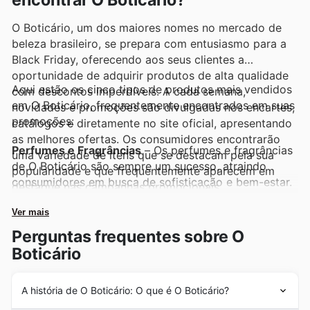
encontrar O Boticário?
O Boticário, um dos maiores nomes no mercado de
beleza brasileiro, se prepara com entusiasmo para a
Black Friday, oferecendo aos seus clientes a
oportunidade de adquirir produtos de alta qualidade
Aqui estão os cinco tipos de produtos mais vendidos
com descontos imperdíveis. A cada semana,
em O Boticário, frequentemente encontrados em suas
novidades e promoções são divulgadas nos encartes,
promoções:
catálogos e diretamente no site oficial, apresentando
as melhores ofertas. Os consumidores encontrarão
Perfumes e Fragrâncias
– Os perfumes e fragrâncias
uma variedade de itens que se destacam pela sua
de O Boticário são sempre um sucesso, atraindo
popularidade e que frequentemente aparecem em
consumidores em busca de sofisticação e bem-estar.
destaque nas campanhas promocionais.
Devido à alta demanda, eles são frequentemente
incluídos nas O Boticário Black Friday sales e
Ver mais
aparecem em destaque nas O Boticário offers,
Perguntas frequentes sobre O
tornando-se itens cobiçados durante o período de
Boticário
grandes descontos.
Kits de Presente
– Os kits de presente de O Boticário
A história de O Boticário: O que é O Boticário?
são perfeitos para presentear em qualquer ocasião,