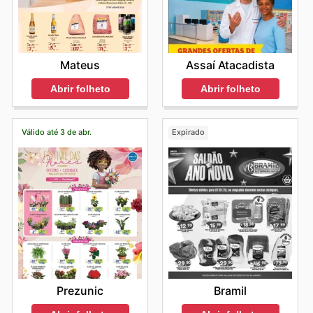
Mateus
Assaí Atacadista
Abrir folheto
Abrir folheto
Válido até 3 de abr.
Expirado
Prezunic
Bramil