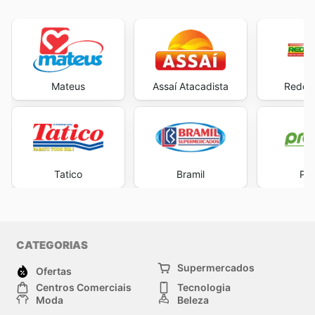
Mateus
Assaí Atacadista
Rede 
Tatico
Bramil
Pre
CATEGORIAS
Supermercados
Ofertas
Centros Comerciais
Tecnologia
Moda
Beleza
Esportes
Casa