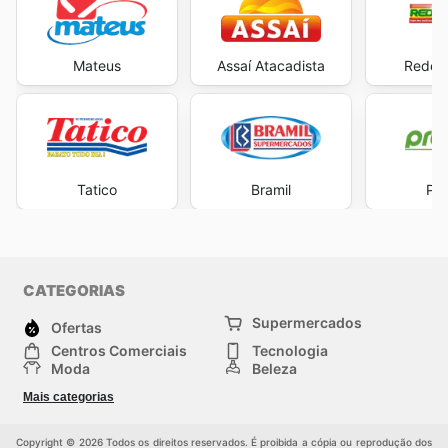
Mateus
Assaí Atacadista
Rede 
Tatico
Bramil
Pre
CATEGORIAS
Supermercados
Ofertas
Centros Comerciais
Tecnologia
Moda
Beleza
Esportes
Casa
Mais categorias
Construção e jardinagem
Infantil
Veículos
Outros
Copyright © 2026 Todos os direitos reservados. É proibida a cópia ou reprodução dos