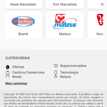
Assaí Atacadista
Fort Atacadista
Neg
Bramil
Mateus
Novo A
CATEGORIAS
Supermercados
Ofertas
Centros Comerciais
Tecnologia
Moda
Beleza
Esportes
Casa
Mais categorias
Construção e jardinagem
Infantil
Veículos
Outros
Copyright © 2026 Your Deals 365 Todos os direitos reservados. É proibida a cópia ou
reprodução dos textos sem consentimento prévio por escrito. As fotos, imagens e
brochuras dos produtos são apenas para fins ilustrativos. Os preços com desconto
são obtidos de distribuidores oficiais listados neste site. As ofertas são válidas a partir
da data de validade ou enquanto durarem os estoques. O objetivo deste site é