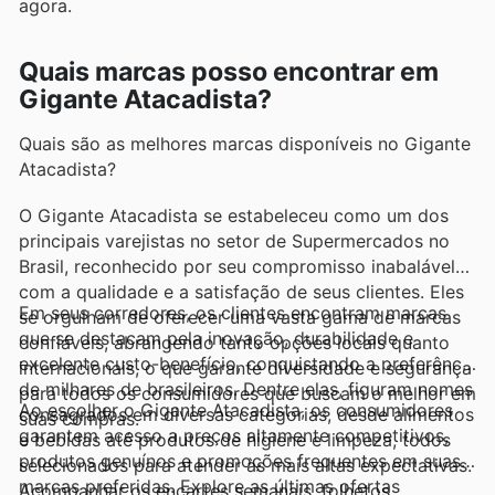
agora.
Quais marcas posso encontrar em
Gigante Atacadista?
Quais são as melhores marcas disponíveis no Gigante
Atacadista?
O Gigante Atacadista se estabeleceu como um dos
principais varejistas no setor de Supermercados no
Brasil, reconhecido por seu compromisso inabalável
com a qualidade e a satisfação de seus clientes. Eles
Em seus corredores, os clientes encontram marcas
se orgulham de oferecer uma vasta gama de marcas
que se destacam pela inovação, durabilidade e
confiáveis, abrangendo tanto opções locais quanto
excelente custo-benefício, conquistando a preferência
internacionais, o que garante diversidade e segurança
de milhares de brasileiros. Dentre elas, figuram nomes
para todos os consumidores que buscam o melhor em
Ao escolher o Gigante Atacadista, os consumidores
consagrados em diversas categorias, desde alimentos
suas compras.
garantem acesso a preços altamente competitivos,
e bebidas até produtos de higiene e limpeza, todos
produtos genuínos e promoções frequentes em suas
selecionados para atender às mais altas expectativas.
marcas preferidas. Explore as últimas ofertas
Acompanhar os encartes semanais, folhetos