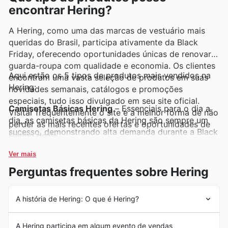
encontrar Hering?
A Hering, como uma das marcas de vestuário mais
queridas do Brasil, participa ativamente da Black
Friday, oferecendo oportunidades únicas de renovar o
guarda-roupa com qualidade e economia. Os clientes
Aqui estão os 5 tipos de produtos mais vendidos na
encontram uma vasta seleção de produtos em suas
Hering:
novidades semanais, catálogos e promoções
especiais, tudo isso divulgado em seu site oficial.
Camisetas Básicas Hering
– Essenciais para o dia a
Visitar frequentemente o site é a melhor forma de não
dia, as camisetas básicas da Hering são sempre um
perder as mais recentes ofertas e oportunidades de
sucesso, demonstrando alta demanda durante a Black
Hering deals.
Friday. Elas aparecem com frequência nos Hering
weekly ads, oferecendo conforto e estilo com preços
Ver mais
imperdíveis. Aproveitem as Hering offers para garantir
Perguntas frequentes sobre Hering
peças coringa.
A história de Hering: O que é Hering?
Jeans Hering
– O jeans Hering é sinônimo de
durabilidade e caimento perfeito, sendo um dos
Desde sua fundação em 1880, em Blumenau, Santa
campeões de venda, especialmente em grandes
A Hering participa em algum evento de vendas