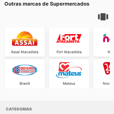
Outras marcas de Supermercados
Assaí Atacadista
Fort Atacadista
Neg
Bramil
Mateus
Novo A
CATEGORIAS