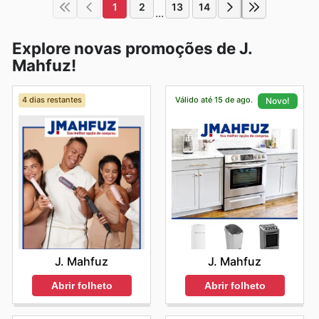
1
2
13
14
...
Explore novas promoções de J.
Mahfuz!
4 dias restantes
Válido até 15 de ago.
Novo!
J. Mahfuz
J. Mahfuz
Abrir folheto
Abrir folheto