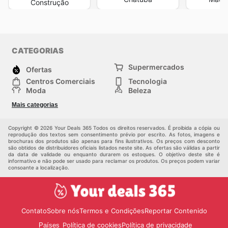
Construção
CATEGORIAS
Supermercados
Ofertas
Centros Comerciais
Tecnologia
Moda
Beleza
Esportes
Casa
Mais categorias
Construção e jardinagem
Infantil
Veículos
Outros
Copyright © 2026 Your Deals 365 Todos os direitos reservados. É proibida a cópia ou
reprodução dos textos sem consentimento prévio por escrito. As fotos, imagens e
brochuras dos produtos são apenas para fins ilustrativos. Os preços com desconto
são obtidos de distribuidores oficiais listados neste site. As ofertas são válidas a partir
da data de validade ou enquanto durarem os estoques. O objetivo deste site é
informativo e não pode ser usado para reclamar os produtos. Os preços podem variar
consoante a localização.
Contato
Sobre nós
Termos e Condições
Reportar Contenido
Política de cookies
Política de privacidade
Países