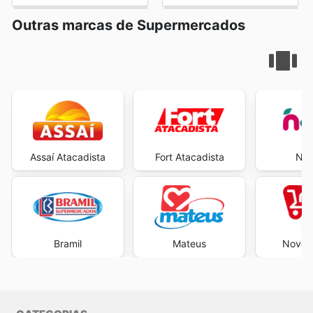
Outras marcas de Supermercados
Assaí Atacadista
Fort Atacadista
Neg
Bramil
Mateus
Novo A