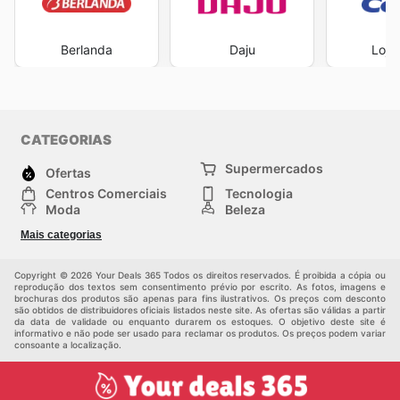
Berlanda
Daju
Loja
CATEGORIAS
Supermercados
Ofertas
Centros Comerciais
Tecnologia
Moda
Beleza
Esportes
Casa
Mais categorias
Construção e jardinagem
Infantil
Veículos
Outros
Copyright © 2026 Your Deals 365 Todos os direitos reservados. É proibida a cópia ou
reprodução dos textos sem consentimento prévio por escrito. As fotos, imagens e
brochuras dos produtos são apenas para fins ilustrativos. Os preços com desconto
são obtidos de distribuidores oficiais listados neste site. As ofertas são válidas a partir
da data de validade ou enquanto durarem os estoques. O objetivo deste site é
informativo e não pode ser usado para reclamar os produtos. Os preços podem variar
consoante a localização.