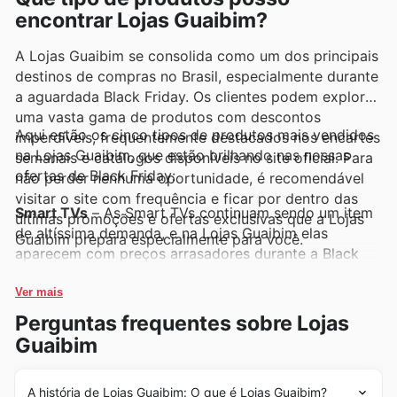
descontos por tempo limitado.
encontrar Lojas Guaibim?
A Lojas Guaibim se consolida como um dos principais
destinos de compras no Brasil, especialmente durante
a aguardada Black Friday. Os clientes podem explorar
uma vasta gama de produtos com descontos
Aqui estão os cinco tipos de produtos mais vendidos
imperdíveis, frequentemente destacados nos encartes
na Lojas Guaibim, que estão brilhando nas nossas
semanais e catálogos disponíveis no site oficial. Para
ofertas de Black Friday:
não perder nenhuma oportunidade, é recomendável
visitar o site com frequência e ficar por dentro das
Smart TVs
– As Smart TVs continuam sendo um item
últimas promoções e ofertas exclusivas que a Lojas
de altíssima demanda, e na Lojas Guaibim elas
Guaibim prepara especialmente para você.
aparecem com preços arrasadores durante a Black
Friday. Aproveitem as ofertas nos encartes semanais
para transformar sua sala de estar com a melhor
Ver mais
tecnologia de imagem e conectividade, tudo isso com
Perguntas frequentes sobre Lojas
excelentes condições que só a Lojas Guaibim oferece.
Guaibim
Refrigeradores
– Essenciais para qualquer lar, os
refrigeradores mais modernos e eficientes são
A história de Lojas Guaibim: O que é Lojas Guaibim?