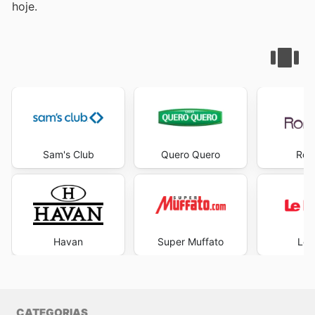
hoje.
Sam's Club
Quero Quero
Rom
Havan
Super Muffato
Le 
CATEGORIAS