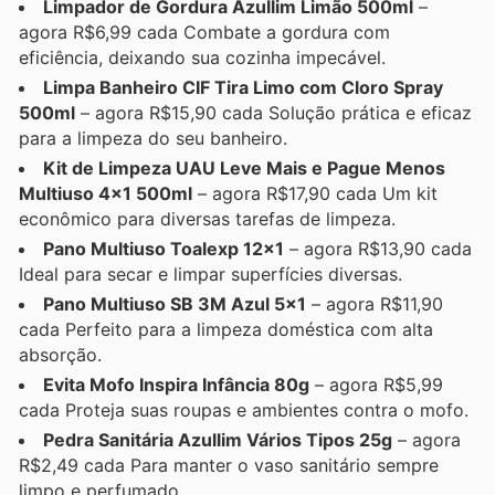
Limpador de Gordura Azullim Limão 500ml
–
agora R$6,99 cada Combate a gordura com
eficiência, deixando sua cozinha impecável.
Limpa Banheiro CIF Tira Limo com Cloro Spray
500ml
– agora R$15,90 cada Solução prática e eficaz
para a limpeza do seu banheiro.
Kit de Limpeza UAU Leve Mais e Pague Menos
Multiuso 4x1 500ml
– agora R$17,90 cada Um kit
econômico para diversas tarefas de limpeza.
Pano Multiuso Toalexp 12x1
– agora R$13,90 cada
Ideal para secar e limpar superfícies diversas.
Pano Multiuso SB 3M Azul 5x1
– agora R$11,90
cada Perfeito para a limpeza doméstica com alta
absorção.
Evita Mofo Inspira Infância 80g
– agora R$5,99
cada Proteja suas roupas e ambientes contra o mofo.
Pedra Sanitária Azullim Vários Tipos 25g
– agora
R$2,49 cada Para manter o vaso sanitário sempre
limpo e perfumado.